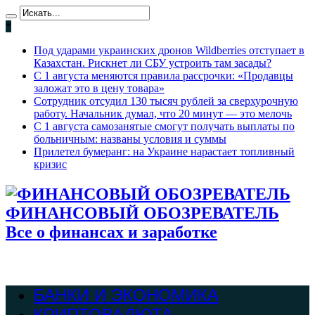
*
Под ударами украинских дронов Wildberries отступает в
Казахстан. Рискнет ли СБУ устроить там засады?
С 1 августа меняются правила рассрочки: «Продавцы
заложат это в цену товара»
Сотрудник отсудил 130 тысяч рублей за сверхурочную
работу. Начальник думал, что 20 минут — это мелочь
С 1 августа самозанятые смогут получать выплаты по
больничным: названы условия и суммы
Прилетел бумеранг: на Украине нарастает топливный
кризис
ФИНАНСОВЫЙ ОБОЗРЕВАТЕЛЬ
Все о финансах и заработке
БАНКИ И ЭКОНОМИКА
КРИПТОВАЛЮТА