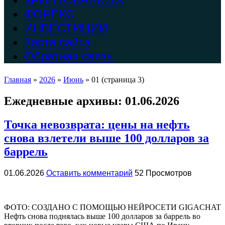
ФОРЕКС
ИНВЕСТИЦИИ
Карта сайта
Обратная связь
Главная
»
2026
»
Июнь
»
01
(страница 3)
Ежедневные архивы:
01.06.2026
Точка невозврата: цены на нефть
снова взлетели выше 100 долларов за
баррель
01.06.2026
Оставить комментарий
52 Просмотров
ФОТО: СОЗДАНО С ПОМОЩЬЮ НЕЙРОСЕТИ GIGACHAT
Нефть снова поднялась выше 100 долларов за баррель во