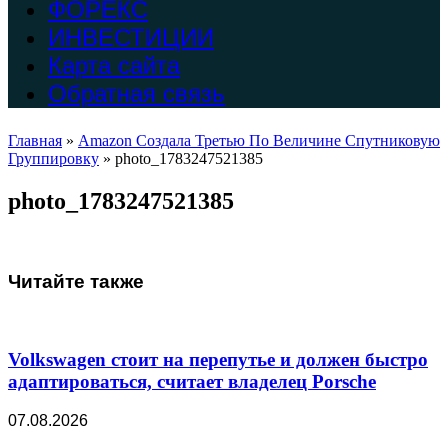
ФОРЕКС
ИНВЕСТИЦИИ
Карта сайта
Обратная связь
Главная
»
Amazon Создала Третью По Величине Спутниковую
Группировку
»
photo_1783247521385
photo_1783247521385
Читайте также
Volkswagen стоит на перепутье и должен быстро
адаптироваться, считает владелец Porsche
07.08.2026