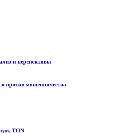
нализ и перспективы
ся против мошенничества
иум, TON