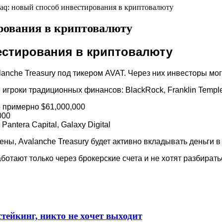
aq: новый способ инвестирования в криптовалюту
рования в криптовалюту
естирования в криптовалюту
nche Treasury под тикером AVAT. Через них инвесторы могу
игроки традиционных финансов: BlackRock, Franklin Templet
о примерно $61,000,000
000
antera Capital, Galaxy Digital
ены, Avalanche Treasury будет активно вкладывать деньги в
аботают только через брокерские счета и не хотят разбират
стейкинг, никто не хочет выходит