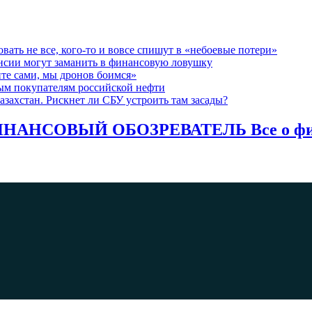
вать не все, кого-то и вовсе спишут в «небоевые потери»
ансии могут заманить в финансовую ловушку
те сами, мы дронов боимся»
ым покупателям российской нефти
азахстан. Рискнет ли СБУ устроить там засады?
НАНСОВЫЙ ОБОЗРЕВАТЕЛЬ Все о фина