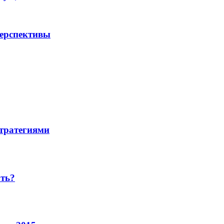
перспективы
стратегиями
ать?