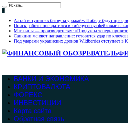
*
Алтай вступил «в битву за урожай». Победу будут праздно
Поиск работы превратился в киберугрозу: фейковые вак
Магазины — производителям: «Продукты теперь привози
Санкции меняют направление: готовится удар по ключев
Под ударами украинских дронов Wildberries отступает в К
ФИ
БАНКИ И ЭКОНОМИКА
КРИПТОВАЛЮТА
ФОРЕКС
ИНВЕСТИЦИИ
Карта сайта
Обратная связь