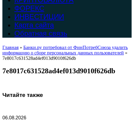
ФОРЕКС
ИНВЕСТИЦИИ
Карта сайта
Обратная связь
Главная
»
Банки.ру потребовал от ФинПотребСоюза удалить
информацию о сборе персональных данных пользователей
»
7e8017c631528ad4ef013d9010f626db
7e8017c631528ad4ef013d9010f626db
Читайте также
06.08.2026