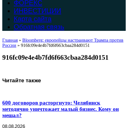
ФОРЕКС
ИНВЕСТИЦИИ
Карта сайта
Обратная связь
Главная
»
Bloomberg: европейцы настраивают Трампа против
России
»
916fc09e4e4b7fd6f663cbaa284d0151
916fc09e4e4b7fd6f663cbaa284d0151
Читайте также
600 договоров расторгнуто: Челябинск
методично уничтожает малый бизнес. Кому он
мешал?
08.08.2026