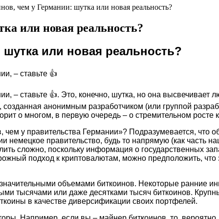
нов, чем у Германии: шутка или новая реальность?
тка или новая реальность?
 шутка или новая реальность?
и, – ставьте 👍
ии, – ставьте 👍. Это, конечно, шутка, но она высвечивае
 созданная анонимным разработчиком (или группой разраб
орит о многом, в первую очередь – о стремительном росте 
, чем у правительства Германии»? Подразумевается, что о
и немецкое правительство, будь то напрямую (как часть на
ить сложно, поскольку информация о государственных запа
рожный подход к криптовалютам, можно предположить, что 
ь значительными объемами биткоинов. Некоторые ранние ин
ми тысячами или даже десятками тысяч биткоинов. Крупн
ткоины в качестве диверсификации своих портфелей.
торы. Например, если вы – майнер биткоинов, то, вероятн