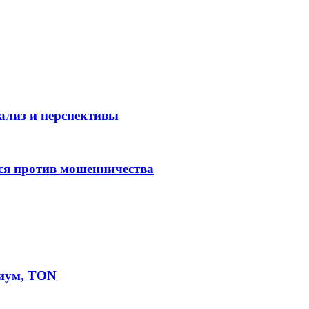
нализ и перспективы
ся против мошенничества
иум, TON