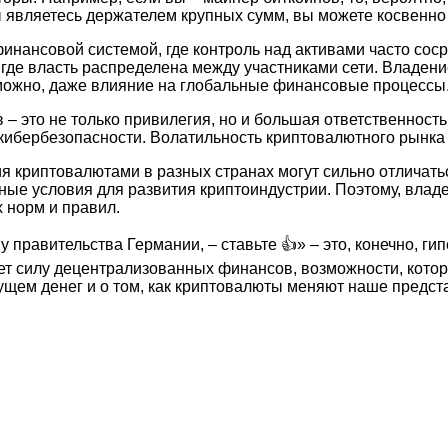
 вы являетесь держателем крупных сумм, вы можете косвенн
нансовой системой, где контроль над активами часто соср
 где власть распределена между участниками сети. Владен
можно, даже влияние на глобальные финансовые процессы
 – это не только привилегия, но и большая ответственнос
кибербезопасности. Волатильность криптовалютного рынка 
я криптовалютами в разных странах могут сильно отличатьс
ятные условия для развития криптоиндустрии. Поэтому, вла
 норм и правил.
 правительства Германии, – ставьте 👍» – это, конечно, ги
 силу децентрализованных финансов, возможности, которые
дущем денег и о том, как криптовалюты меняют наше предст