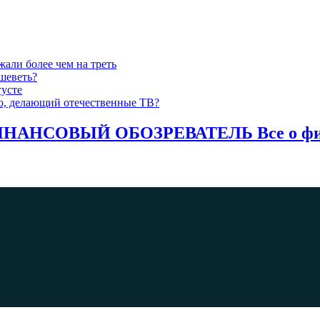
жали более чем на треть
шеветь?
густе
-то, делающий отечественные ТВ?
НАНСОВЫЙ ОБОЗРЕВАТЕЛЬ Все о фина