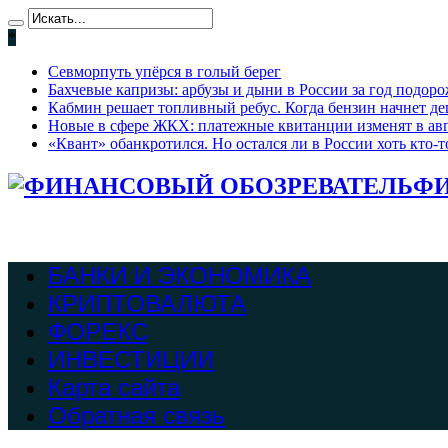
*
Севморпуть упёрся в голый берег
Бахчевые капризы: арбузы и дыни в России за год подоро
Кабмин решает топливный ребус. Когда бензин начнет де
Новые в сфере ЖКХ: платежные квитанции изменят в ав
«Квант» обанкротился. Но остался ли в России хоть кто
ФИ
БАНКИ И ЭКОНОМИКА
КРИПТОВАЛЮТА
ФОРЕКС
ИНВЕСТИЦИИ
Карта сайта
Обратная связь