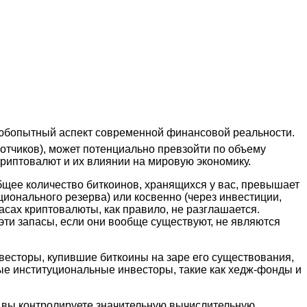
т любопытный аспект современной финансовой реальности.
отчиков), может потенциально превзойти по объему
криптовалют и их влиянии на мировую экономику.
бщее количество биткоинов, хранящихся у вас, превышает
ционального резерва) или косвенно (через инвестиции,
сах криптовалюты, как правило, не разглашается.
эти запасы, если они вообще существуют, не являются
весторы, купившие биткоины на заре его существования,
ые институциональные инвесторы, такие как хедж-фонды и
о, вы контролируете значительную вычислительную