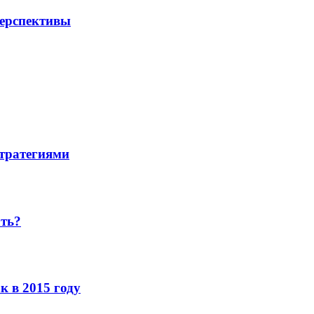
перспективы
стратегиями
ать?
к в 2015 году