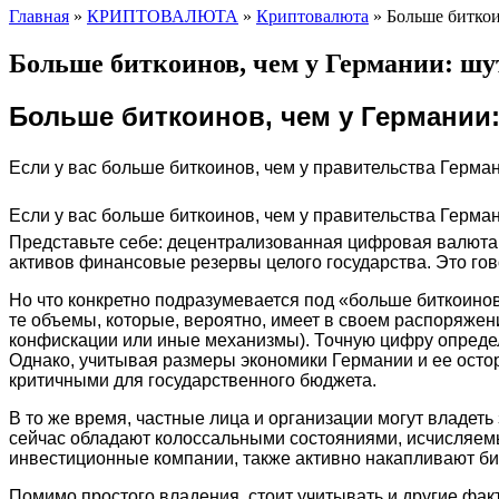
Главная
»
КРИПТОВАЛЮТА
»
Криптовалюта
»
Больше биткои
Больше биткоинов, чем у Германии: шу
Больше биткоинов, чем у Германии:
Если у вас больше биткоинов, чем у правительства Германи
Если у вас больше биткоинов, чем у правительства Герман
Представьте себе: децентрализованная цифровая валюта,
активов финансовые резервы целого государства. Это гов
Но что конкретно подразумевается под «больше биткоинов
те объемы, которые, вероятно, имеет в своем распоряжени
конфискации или иные механизмы). Точную цифру определ
Однако, учитывая размеры экономики Германии и ее осто
критичными для государственного бюджета.
В то же время, частные лица и организации могут владет
сейчас обладают колоссальными состояниями, исчисляемы
инвестиционные компании, также активно накапливают би
Помимо простого владения, стоит учитывать и другие фак