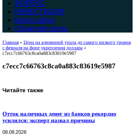
ФОРЕКС
ИНВЕСТИЦИИ
Карта сайта
Обратная связь
Главная
»
Цена на алюминий упала до самого низкого уровня
с февраля на фоне укрепления доллара
»
c7ecc7c66763c8ca0a883c83619e5987
c7ecc7c66763c8ca0a883c83619e5987
Читайте также
Отток наличных денег из банков рекордно
усилился: эксперт назвал причины
08.08.2026