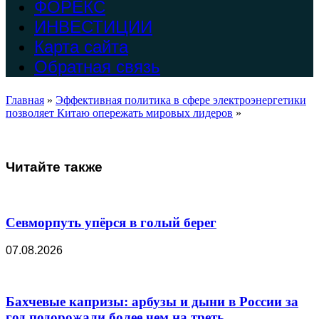
ФОРЕКС
ИНВЕСТИЦИИ
Карта сайта
Обратная связь
Главная
»
Эффективная политика в сфере электроэнергетики
позволяет Китаю опережать мировых лидеров
»
Читайте также
Севморпуть упёрся в голый берег
07.08.2026
Бахчевые капризы: арбузы и дыни в России за
год подорожали более чем на треть