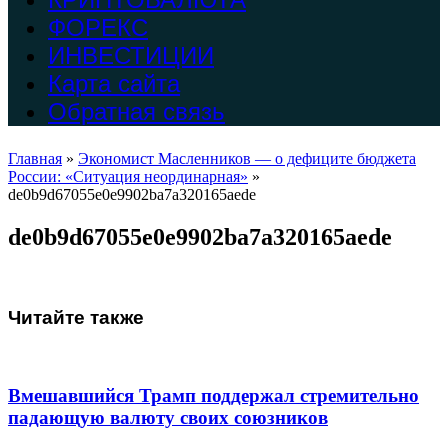
ФОРЕКС
ИНВЕСТИЦИИ
Карта сайта
Обратная связь
Главная
»
Экономист Масленников — о дефиците бюджета
России: «Ситуация неординарная»
»
de0b9d67055e0e9902ba7a320165aede
de0b9d67055e0e9902ba7a320165aede
Читайте также
Вмешавшийся Трамп поддержал стремительно
падающую валюту своих союзников