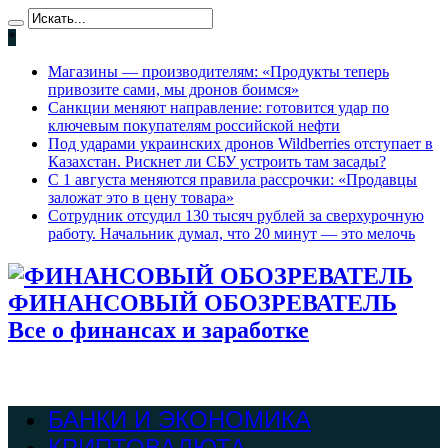
*
Магазины — производителям: «Продукты теперь
привозите сами, мы дронов боимся»
Санкции меняют направление: готовится удар по
ключевым покупателям российской нефти
Под ударами украинских дронов Wildberries отступает в
Казахстан. Рискнет ли СБУ устроить там засады?
С 1 августа меняются правила рассрочки: «Продавцы
заложат это в цену товара»
Сотрудник отсудил 130 тысяч рублей за сверхурочную
работу. Начальник думал, что 20 минут — это мелочь
ФИНАНСОВЫЙ ОБОЗРЕВАТЕЛЬ
Все о финансах и заработке
БАНКИ И ЭКОНОМИКА
КРИПТОВАЛЮТА