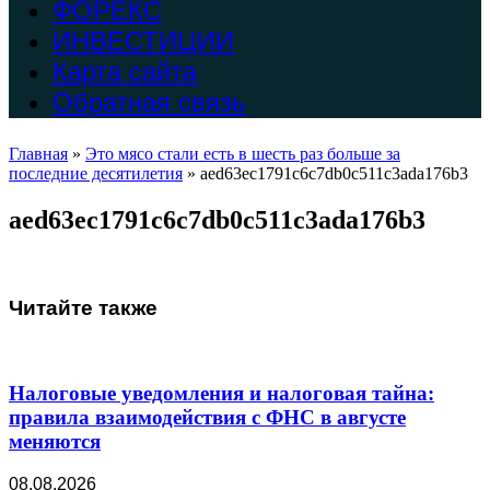
ФОРЕКС
ИНВЕСТИЦИИ
Карта сайта
Обратная связь
Главная
»
Это мясо стали есть в шесть раз больше за
последние десятилетия
»
aed63ec1791c6c7db0c511c3ada176b3
aed63ec1791c6c7db0c511c3ada176b3
Читайте также
Налоговые уведомления и налоговая тайна:
правила взаимодействия с ФНС в августе
меняются
08.08.2026