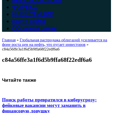
ФОРЕКС
ИНВЕСТИЦИИ
Карта сайта
Обратная связь
Главная
»
Глобальная распродажа облигаций усиливается на
фоне роста цен на нефть, что пугает инвесторов
»
c84a56ffe3a1f6d5b9ffa68f22edf6a6
c84a56ffe3a1f6d5b9ffa68f22edf6a6
Читайте также
Поиск работы превратился в киберугрозу:
фейковые вакансии могут заманить в
финансовую ловушку