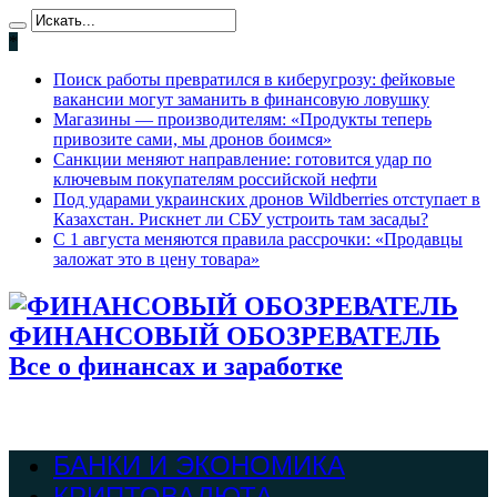
*
Поиск работы превратился в киберугрозу: фейковые
вакансии могут заманить в финансовую ловушку
Магазины — производителям: «Продукты теперь
привозите сами, мы дронов боимся»
Санкции меняют направление: готовится удар по
ключевым покупателям российской нефти
Под ударами украинских дронов Wildberries отступает в
Казахстан. Рискнет ли СБУ устроить там засады?
С 1 августа меняются правила рассрочки: «Продавцы
заложат это в цену товара»
ФИНАНСОВЫЙ ОБОЗРЕВАТЕЛЬ
Все о финансах и заработке
БАНКИ И ЭКОНОМИКА
КРИПТОВАЛЮТА