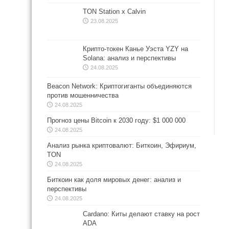
TON Station x Calvin
23.08.2025
Крипто-токен Канье Уэста YZY на
Solana: анализ и перспективы
24.08.2025
Beacon Network: Криптогиганты объединяются
против мошенничества
24.08.2025
Прогноз цены Bitcoin к 2030 году: $1 000 000
24.08.2025
Анализ рынка криптовалют: Биткоин, Эфириум,
TON
24.08.2025
Биткоин как доля мировых денег: анализ и
перспективы
24.08.2025
Cardano: Киты делают ставку на рост
ADA