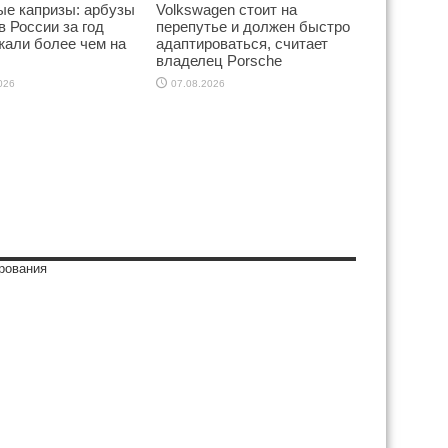
ые капризы: арбузы
Volkswagen стоит на
в России за год
перепутье и должен быстро
жали более чем на
адаптироваться, считает
владелец Porsche
026
07.08.2026
рования