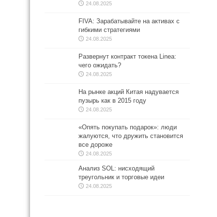
24.08.2025
FIVA: Зарабатывайте на активах с
гибкими стратегиями
24.08.2025
Развернут контракт токена Linea:
чего ожидать?
24.08.2025
На рынке акций Китая надувается
пузырь как в 2015 году
24.08.2025
«Опять покупать подарок»: люди
жалуются, что дружить становится
все дороже
24.08.2025
Анализ SOL: нисходящий
треугольник и торговые идеи
24.08.2025