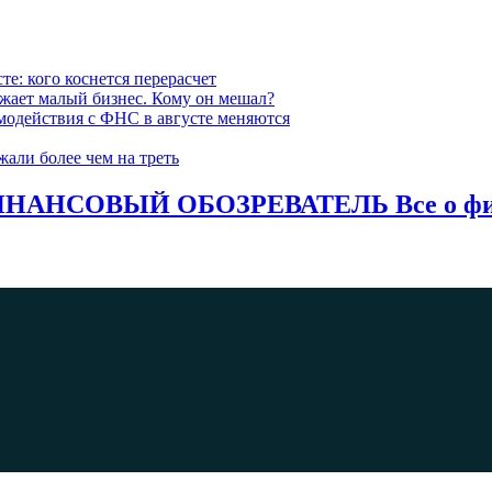
е: кого коснется перерасчет
ожает малый бизнес. Кому он мешал?
модействия с ФНС в августе меняются
жали более чем на треть
НАНСОВЫЙ ОБОЗРЕВАТЕЛЬ Все о фина