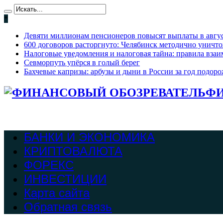
*
Девяти миллионам пенсионеров повысят выплаты в август
600 договоров расторгнуто: Челябинск методично уничт
Налоговые уведомления и налоговая тайна: правила взаи
Севморпуть упёрся в голый берег
Бахчевые капризы: арбузы и дыни в России за год подоро
ФИ
БАНКИ И ЭКОНОМИКА
КРИПТОВАЛЮТА
ФОРЕКС
ИНВЕСТИЦИИ
Карта сайта
Обратная связь