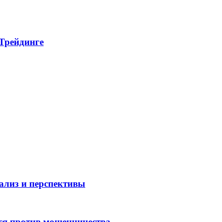
 Трейдинге
нализ и перспективы
ся против мошенничества