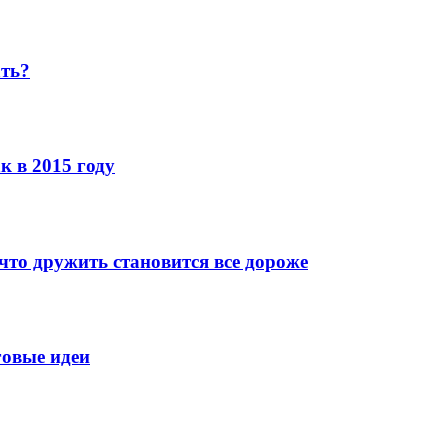
ать?
к в 2015 году
что дружить становится все дороже
говые идеи