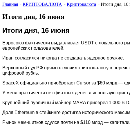
Главная
»
КРИПТОВАЛЮТА
»
Криптовалюта
»
Итоги дня, 16
Итоги дня, 16 июня
Итоги дня, 16 июня
Евросоюз фактически выдавливает USDT с локального рын
европейских пользователей.
Иран согласился никогда не создавать ядерное оружие.
Верховный суд РФ прямо включил криптовалюту в перечен
цифровой рубль.
SpaceX официально приобретает Cursor за $60 млрд — сде
У меня практически нет фиатных денег, я использую крип
Крупнейший публичный майнер MARA приобрел 1 000 BTC (
Доля Ethereum в стейкинге достигла исторического макси
Рынок мем-шитков сдулся почти на $110 млрд — капитализа