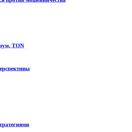
иум, TON
перспективы
стратегиями