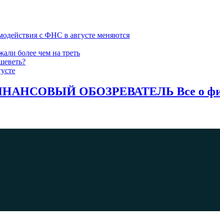
модействия с ФНС в августе меняются
жали более чем на треть
шеветь?
густе
НАНСОВЫЙ ОБОЗРЕВАТЕЛЬ Все о фина