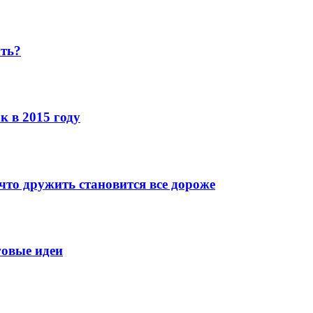
ать?
к в 2015 году
что дружить становится все дороже
говые идеи