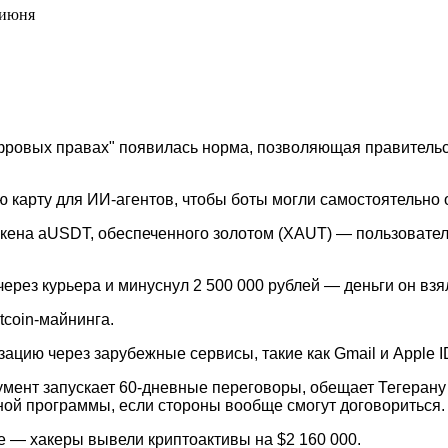
 июня
фровых правах" появилась норма, позволяющая правитель
ю карту для ИИ-агентов, чтобы боты могли самостоятельно
 токена aUSDT, обеспеченного золотом (XAUT) — пользоват
рез курьера и минуснул 2 500 000 рублей — деньги он взял
coin-майнинга.
цию через зарубежные сервисы, такие как Gmail и Apple I
нт запускает 60-дневные переговоры, обещает Тегерану с
ной программы, если стороны вообще смогут договориться.
аке — хакеры вывели криптоактивы на $2 160 000.