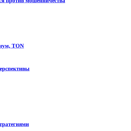
ся против мошенничества
иум, TON
перспективы
стратегиями