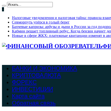
*
Налоговые уведомления и налоговая тайна: правила взаи
Севморпуть упёрся в голый берег
Бахчевые капризы: арбузы и дыни в России за год подоро
Кабмин решает топливный ребус. Когда бензин начнет де
Новые в сфере ЖКХ: платежные квитанции изменят в ав
ФИ
БАНКИ И ЭКОНОМИКА
КРИПТОВАЛЮТА
ФОРЕКС
ИНВЕСТИЦИИ
Карта сайта
Обратная связь