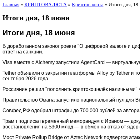
Главная
»
КРИПТОВАЛЮТА
»
Криптовалюта
»
Итоги дня, 18
Итоги дня, 18 июня
Итоги дня, 18 июня
В доработанном законопроекте "О цифровой валюте и ци
ответ на санкции.
Visa вместе с Alchemy запустили AgentCard — виртуальну
Tether объявили о закрытии платформы Alloy by Tether и
сентября 2026 года.
Россиянин решил "пополнить криптокошелёк наличными" че
Правительство Омана запустило национальный пул для Bit
Совфед РФ одобрил штрафы до 700 000 рублей за авториза
Трамп подписал временный меморандум с Ираном — докуме
восстановления на $300 млрд — в обмен на отказ от ядер
Мост Private Rollup Bridge от Aztec Network подвергся ат