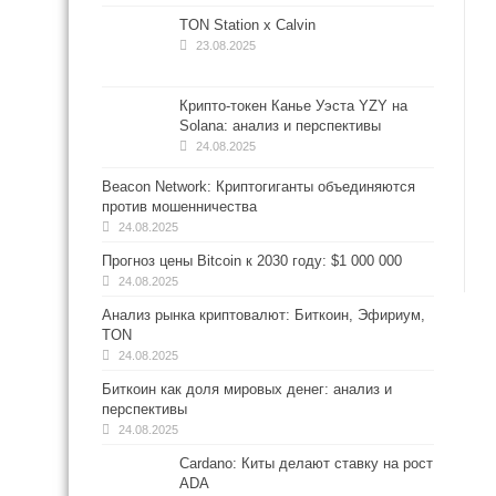
TON Station x Calvin
23.08.2025
Крипто-токен Канье Уэста YZY на
Solana: анализ и перспективы
24.08.2025
Beacon Network: Криптогиганты объединяются
против мошенничества
24.08.2025
Прогноз цены Bitcoin к 2030 году: $1 000 000
24.08.2025
Анализ рынка криптовалют: Биткоин, Эфириум,
TON
24.08.2025
Биткоин как доля мировых денег: анализ и
перспективы
24.08.2025
Cardano: Киты делают ставку на рост
ADA