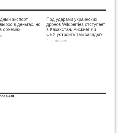
дный экспорт
Под ударами украинских
вырос в деньгах, но
дронов Wildberries отступает
в объемах
в Казахстан. Рискнет ли
СБУ устроить там засады?
026
06.08.2026
рования