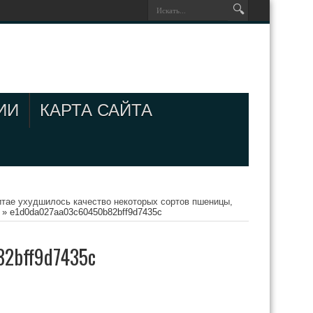
ИИ
КАРТА САЙТА
итае ухудшилось качество некоторых сортов пшеницы,
»
e1d0da027aa03c60450b82bff9d7435c
2bff9d7435c