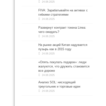
24.08.2025
FIVA: Зарабатывайте на активах с
гибкими стратегиями
24.08.2025
Развернут контракт токена Linea:
чего ожидать?
24.08.2025
На рынке акций Китая надувается
пузырь как в 2015 году
24.08.2025
«Опять покупать подарок»: люди
жалуются, что дружить становится
все дороже
24.08.2025
Анализ SOL: нисходящий
треугольник и торговые идеи
24.08.2025