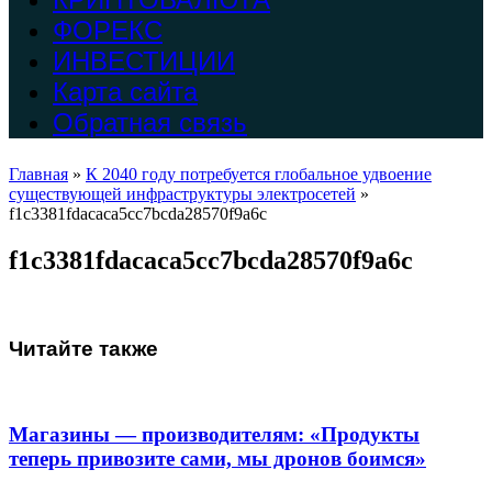
ФОРЕКС
ИНВЕСТИЦИИ
Карта сайта
Обратная связь
Главная
»
К 2040 году потребуется глобальное удвоение
существующей инфраструктуры электросетей
»
f1c3381fdacaca5cc7bcda28570f9a6c
f1c3381fdacaca5cc7bcda28570f9a6c
Читайте также
Магазины — производителям: «Продукты
теперь привозите сами, мы дронов боимся»