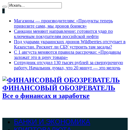
*
Магазины — производителям: «Продукты теперь
привозите сами, мы дронов боимся»
Санкции меняют направление: готовится удар по
ключевым покупателям российской нефти
Под ударами украинских дронов Wildberries отступает в
Казахстан. Рискнет ли СБУ устроить там засады?
С 1 августа меняются правила рассрочки: «Продавцы
заложат это в цену товара»
Сотрудник отсудил 130 тысяч рублей за сверхурочную
работу. Начальник думал, что 20 минут — это мелочь
ФИНАНСОВЫЙ ОБОЗРЕВАТЕЛЬ
Все о финансах и заработке
БАНКИ И ЭКОНОМИКА
КРИПТОВАЛЮТА