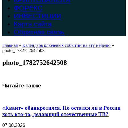
ФОРЕКС
ИНВЕСТИЦИИ
Карта сайта
Обратная связь
Главная
»
Календарь ключевых событий на эту неделю
»
photo_1782752642508
photo_1782752642508
Читайте также
«Квант» обанкротился. Но остался ли в России
хоть кто-то, делающий отечественные ТВ?
07.08.2026