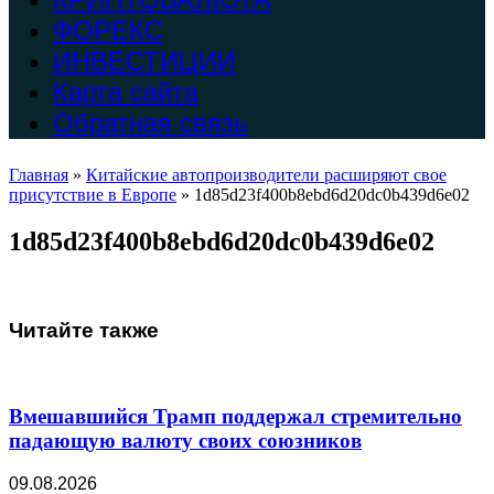
ФОРЕКС
ИНВЕСТИЦИИ
Карта сайта
Обратная связь
Главная
»
Китайские автопроизводители расширяют свое
присутствие в Европе
»
1d85d23f400b8ebd6d20dc0b439d6e02
1d85d23f400b8ebd6d20dc0b439d6e02
Читайте также
Вмешавшийся Трамп поддержал стремительно
падающую валюту своих союзников
09.08.2026