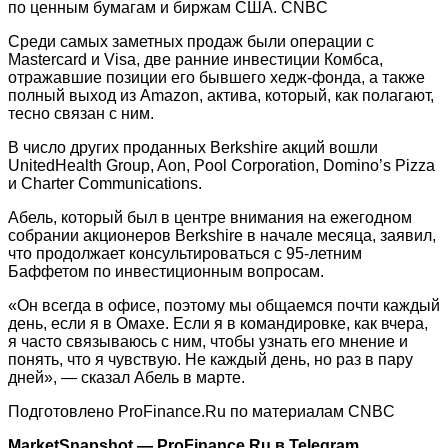
по ценным бумагам и биржам США. CNBC
Среди самых заметных продаж были операции с
Mastercard и Visa, две ранние инвестиции Комбса,
отражавшие позиции его бывшего хедж-фонда, а также
полный выход из Amazon, актива, который, как полагают,
тесно связан с ним.
В число других проданных Berkshire акций вошли
UnitedHealth Group, Aon, Pool Corporation, Domino’s Pizza
и Charter Communications.
Абель, который был в центре внимания на ежегодном
собрании акционеров Berkshire в начале месяца, заявил,
что продолжает консультироваться с 95-летним
Баффетом по инвестиционным вопросам.
«Он всегда в офисе, поэтому мы общаемся почти каждый
день, если я в Омахе. Если я в командировке, как вчера,
я часто связываюсь с ним, чтобы узнать его мнение и
понять, что я чувствую. Не каждый день, но раз в пару
дней», — сказал Абель в марте.
Подготовлено ProFinance.Ru по материалам CNBC
MarketSnapshot — ProFinance.Ru в Telegram