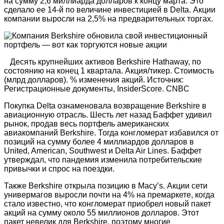
на сумму 2,6 миллиарда долларов к концу марта. Это
сделало ее 14-й по величине инвестицией в Delta. Акции
компании выросли на 2,5% на предварительных торгах.
Десять крупнейших активов Berkshire Hathaway, по
состоянию на конец 1 квартала. Акция/тикер. Стоимость
(млрд долларов). % изменения акций. Источник:
Регистрационные документы, InsiderScore. CNBC
Покупка Delta ознаменовала возвращение Berkshire в
авиационную отрасль. Шесть лет назад Баффет удивил
рынок, продав весь портфель американских
авиакомпаний Berkshire. Тогда конгломерат избавился от
позиций на сумму более 4 миллиардов долларов в
United, American, Southwest и Delta Air Lines. Баффет
утверждал, что пандемия изменила потребительские
привычки и спрос на поездки.
Также Berkshire открыла позицию в Macy’s. Акции сети
универмагов выросли почти на 4% на премаркете, когда
стало известно, что конгломерат приобрел новый пакет
акций на сумму около 55 миллионов долларов. Этот
пакет невелик для Berkshire, поэтому многие