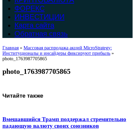
ФОРЕКС
ИНВЕСТИЦИИ
Карта сайта
Обратная связь
Главная
»
Массовая распродажа акций MicroStrategy:
Институционалы и инсайдеры фиксируют прибыль
»
photo_1763987705865
photo_1763987705865
Читайте также
Вмешавшийся Трамп поддержал стремительно
падающую валюту своих союзников