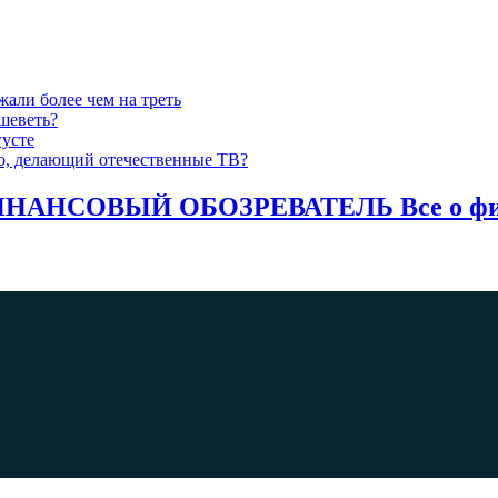
жали более чем на треть
шеветь?
густе
-то, делающий отечественные ТВ?
НАНСОВЫЙ ОБОЗРЕВАТЕЛЬ Все о фина