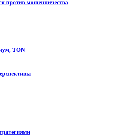
ся против мошенничества
иум, TON
перспективы
стратегиями