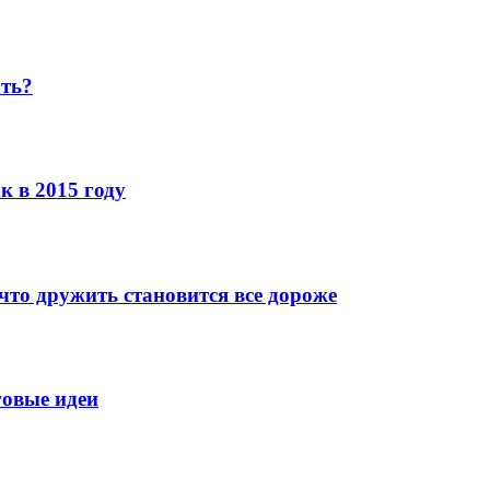
ать?
к в 2015 году
что дружить становится все дороже
говые идеи