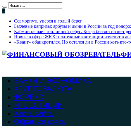
*
Севморпуть упёрся в голый берег
Бахчевые капризы: арбузы и дыни в России за год подоро
Кабмин решает топливный ребус. Когда бензин начнет де
Новые в сфере ЖКХ: платежные квитанции изменят в ав
«Квант» обанкротился. Но остался ли в России хоть кто
ФИ
БАНКИ И ЭКОНОМИКА
КРИПТОВАЛЮТА
ФОРЕКС
ИНВЕСТИЦИИ
Карта сайта
Обратная связь