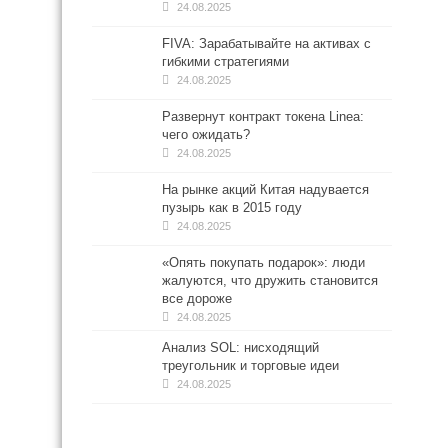
24.08.2025
FIVA: Зарабатывайте на активах с
гибкими стратегиями
24.08.2025
Развернут контракт токена Linea:
чего ожидать?
24.08.2025
На рынке акций Китая надувается
пузырь как в 2015 году
24.08.2025
«Опять покупать подарок»: люди
жалуются, что дружить становится
все дороже
24.08.2025
Анализ SOL: нисходящий
треугольник и торговые идеи
24.08.2025