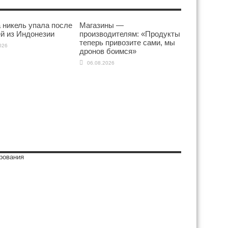
 никель упала после
Магазины —
й из Индонезии
производителям: «Продукты
теперь привозите сами, мы
026
дронов боимся»
06.08.2026
рования