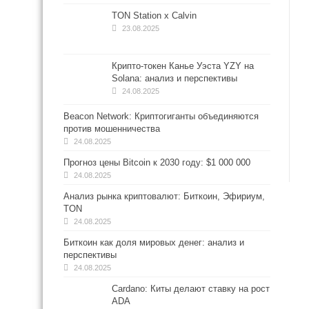
TON Station x Calvin
23.08.2025
Крипто-токен Канье Уэста YZY на
Solana: анализ и перспективы
24.08.2025
Beacon Network: Криптогиганты объединяются
против мошенничества
24.08.2025
Прогноз цены Bitcoin к 2030 году: $1 000 000
24.08.2025
Анализ рынка криптовалют: Биткоин, Эфириум,
TON
24.08.2025
Биткоин как доля мировых денег: анализ и
перспективы
24.08.2025
Cardano: Киты делают ставку на рост
ADA