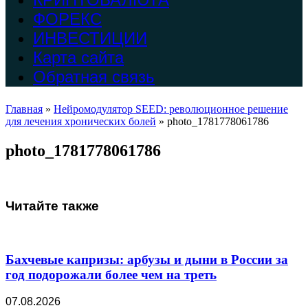
ФОРЕКС
ИНВЕСТИЦИИ
Карта сайта
Обратная связь
Главная
»
Нейромодулятор SEED: революционное решение
для лечения хронических болей
»
photo_1781778061786
photo_1781778061786
Читайте также
Бахчевые капризы: арбузы и дыни в России за
год подорожали более чем на треть
07.08.2026