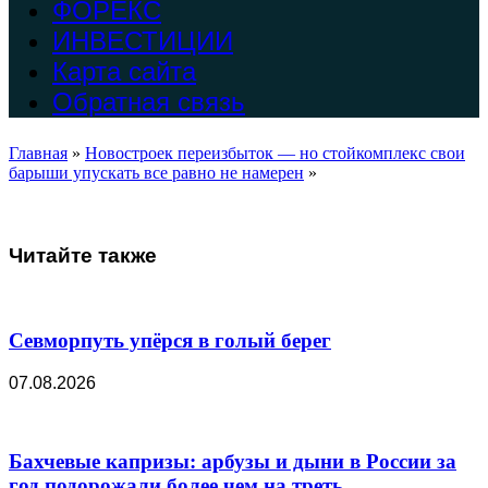
ФОРЕКС
ИНВЕСТИЦИИ
Карта сайта
Обратная связь
Главная
»
Новостроек переизбыток — но стойкомплекс свои
барыши упускать все равно не намерен
»
Читайте также
Севморпуть упёрся в голый берег
07.08.2026
Бахчевые капризы: арбузы и дыни в России за
год подорожали более чем на треть