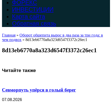
ФОРЕКС
ИНВЕСТИЦИИ
Карта сайта
Обратная связь
Главная
»
Оборот общепита вырос в два раза за три года: в
чем подвох
»
8d13eb6770a8a323d6547f3372c26ec1
8d13eb6770a8a323d6547f3372c26ec1
Читайте также
Севморпуть упёрся в голый берег
07.08.2026