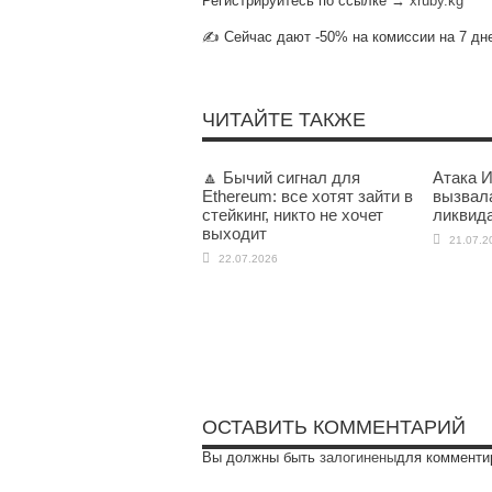
Регистрируйтесь по ссылке →
xruby.kg
✍️ Сейчас дают -50% на комиссии на 7 дне
ЧИТАЙТЕ ТАКЖЕ
🔼 Бычий сигнал для
Атака 
Ethereum: все хотят зайти в
вызвал
стейкинг, никто не хочет
ликвида
выходит
21.07.2
22.07.2026
ОСТАВИТЬ КОММЕНТАРИЙ
Вы должны быть
залогинены
для комменти