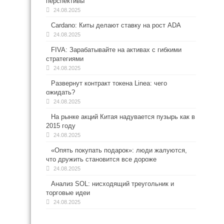
перспективы
24.08.2025
Cardano: Киты делают ставку на рост ADA
24.08.2025
FIVA: Зарабатывайте на активах с гибкими
стратегиями
24.08.2025
Развернут контракт токена Linea: чего
ожидать?
24.08.2025
На рынке акций Китая надувается пузырь как в
2015 году
24.08.2025
«Опять покупать подарок»: люди жалуются,
что дружить становится все дороже
24.08.2025
Анализ SOL: нисходящий треугольник и
торговые идеи
24.08.2025