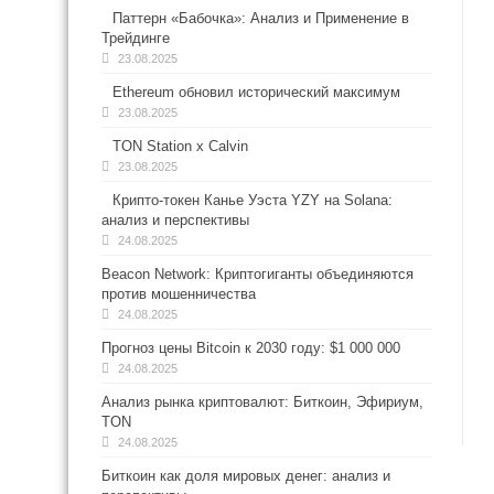
Паттерн «Бабочка»: Анализ и Применение в
Трейдинге
23.08.2025
Ethereum обновил исторический максимум
23.08.2025
TON Station x Calvin
23.08.2025
Крипто-токен Канье Уэста YZY на Solana:
анализ и перспективы
24.08.2025
Beacon Network: Криптогиганты объединяются
против мошенничества
24.08.2025
Прогноз цены Bitcoin к 2030 году: $1 000 000
24.08.2025
Анализ рынка криптовалют: Биткоин, Эфириум,
TON
24.08.2025
Биткоин как доля мировых денег: анализ и