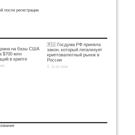
й после регистрации.
🇷🇺 Госдума РФ приняла
Ирана на базы США
закон, который легализует
а $700 млн
криптовалютный рынок в
ций в крипте
России
026
21.07.2026
рования