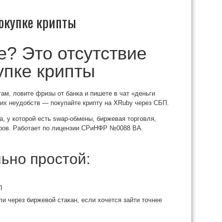
покупке крипты
? Это отсутствие
упке крипты
ам, ловите фризы от банка и пишете в чат «деньги
тих неудобств — покупайте крипту на XRuby через СБП.
, у которой есть swap-обмены, биржевая торговля,
ров. Работает по лицензии СРиНФР №0088 ВА.
ьно простой:
П
и через биржевой стакан, если хочется зайти точнее