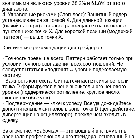
значимыми являются уровни 38.2% и 61.8% от этого
диапазона.
4. Управление рисками (Стоп-лосс): Защитный ордер
устанавливается за точкой X. Для длинной позиции
(бычий паттерн) стоп-лосс размещается на несколько
пунктов ниже точки X. Для короткой позиции (медвежий
паттерн) — выше точки X.
Критические рекомендации для трейдеров
· Точность превыше всего. Паттерн работает только при
условии точного совпадения всех соотношений. Не
следует пытаться «подгонять» уровни под желаемую
картину.
· Важность контекста. Сигнал считается сильнее, если
точка D формируется в зоне значительного ценового
уровня (поддержка/сопротивление, круглое число,
скопление объемов).
· Подтверждение — ключ к успеху. Всегда дожидайтесь
дополнительных сигналов в зоне точки D (ценадействие,
дивергенция на осцилляторе), прежде чем входить в
сделку.
Заключение: «Бабочка» — это мощный инструмент в
арсенале профессионального трейдера, основанный на