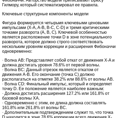
Фибоначчи. Авторство модели приписывают Брюсу
Гилмору, который систематизировал ее правила.
Ключевые структурные компоненты модели
Фигура формируется четырьмя ключевыми ценовыми
импульсами (X-A, A-B, B-C, C-D) и тремя критическими
точками разворота (A, B, C). Ключевой особенностью
является расположение точки D в зоне потенциального
разворота, которое должно строго соответствовать
нескольким уровням коррекции и расширения Фибоначчи
одновременно:
· Волна AB: Представляет собой откат от движения X-A и
должна достигать уровня 78.6% от первой волны.
· Волна BC: Данный отрезок является откатом от
движения A-B. Его окончание (точка C) должно
располагаться на отметке 38.2% или 88.6% от волны AB.
· Волна CD: Финальный импульс, который и определяет
точку D. Ее положение является наиболее важным:
· Должна достигать расширения 127.2% или 161.8% от
базовой волны XA.
· Одновременно с этим, ее длина должна составлять
161.8% или 261.8% от волны BC.
· Дополнительным подтверждением служит то, что точка
D находится в зоне 78.6% коррекции всего движения X-