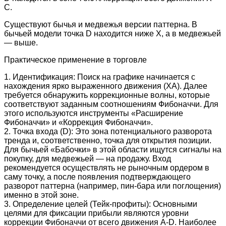
C.
Существуют бычья и медвежья версии паттерна. В
бычьей модели точка D находится ниже X, а в медвежьей
— выше.
Практическое применение в торговле
1. Идентификация: Поиск на графике начинается с
нахождения ярко выраженного движения (XA). Далее
требуется обнаружить коррекционные волны, которые
соответствуют заданным соотношениям Фибоначчи. Для
этого используются инструменты «Расширение
Фибоначчи» и «Коррекция Фибоначчи».
2. Точка входа (D): Это зона потенциального разворота
тренда и, соответственно, точка для открытия позиции.
Для бычьей «Бабочки» в этой области ищутся сигналы на
покупку, для медвежьей — на продажу. Вход
рекомендуется осуществлять не рыночным ордером в
саму точку, а после появления подтверждающего
разворот паттерна (например, пин-бара или поглощения)
именно в этой зоне.
3. Определение целей (Тейк-профиты): Основными
целями для фиксации прибыли являются уровни
коррекции Фибоначчи от всего движения A-D. Наиболее