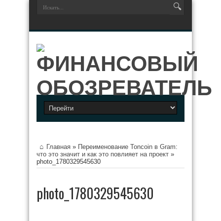
Главная
»
Переименование Toncoin в Gram:
что это значит и как это повлияет на проект
»
photo_1780329545630
photo_1780329545630