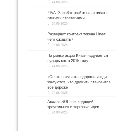
24.08.2025
FIVA: Зарабатывайте на активах с
гибкими стратегиями
24.08.2025
Развернут контракт токена Linea:
чего ожидать?
24.08.2025
На рынке акций Китая надувается
пузырь как в 2015 году
24.08.2025
«Опять покупать подарок»: люди
жалуются, что дружить становится
все дороже
24.08.2025
Анализ SOL: нисходящий
треугольник и торговые идеи
24.08.2025