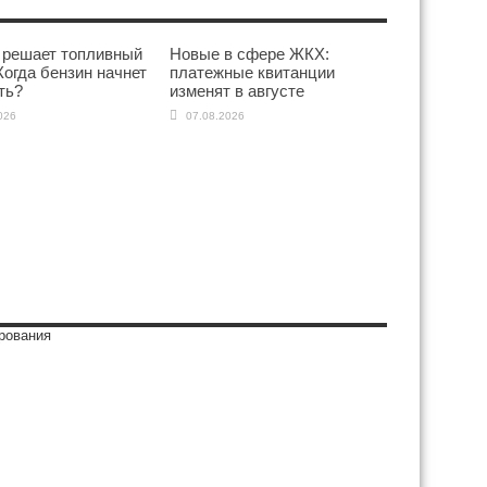
 решает топливный
Новые в сфере ЖКХ:
Когда бензин начнет
платежные квитанции
ть?
изменят в августе
026
07.08.2026
рования