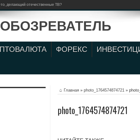
то-то, делающий отечественные ТВ?
ИПТОВАЛЮТА
ФОРЕКС
ИНВЕСТИЦ
Главная
»
photo_1764574874721
»
photo
photo_1764574874721