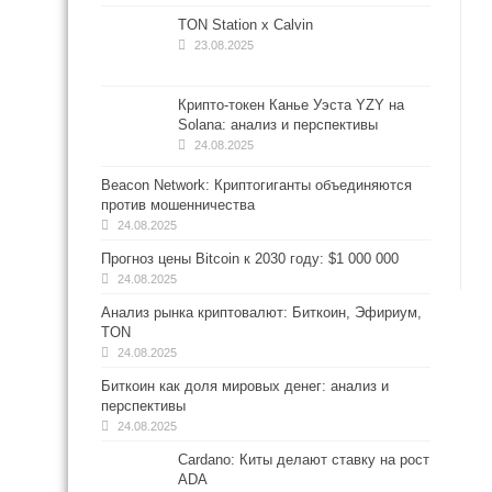
TON Station x Calvin
23.08.2025
Крипто-токен Канье Уэста YZY на
Solana: анализ и перспективы
24.08.2025
Beacon Network: Криптогиганты объединяются
против мошенничества
24.08.2025
Прогноз цены Bitcoin к 2030 году: $1 000 000
24.08.2025
Анализ рынка криптовалют: Биткоин, Эфириум,
TON
24.08.2025
Биткоин как доля мировых денег: анализ и
перспективы
24.08.2025
Cardano: Киты делают ставку на рост
ADA