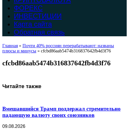
ФОРЕКС
ИНВЕСТИЦИИ
Карта сайта
Обратная связь
Главная
»
Почти 40% россиян перерабатывают: названы
плюсы и минусы
»
cfcbd86aab5474b316837642fb4d3f76
cfcbd86aab5474b316837642fb4d3f76
Читайте также
Вмешавшийся Трамп поддержал стремительно
падающую валюту своих союзников
09.08.2026