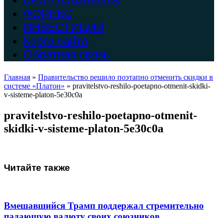
ФОРЕКС
ИНВЕСТИЦИИ
Карта сайта
Обратная связь
Главная
»
Правительство решило поэтапно отменить скидки в
системе «Платон»
»
pravitelstvo-reshilo-poetapno-otmenit-skidki-
v-sisteme-platon-5e30c0a
pravitelstvo-reshilo-poetapno-otmenit-
skidki-v-sisteme-platon-5e30c0a
Читайте также
Вмешавшийся Трамп поддержал стремительно
падающую валюту своих союзников