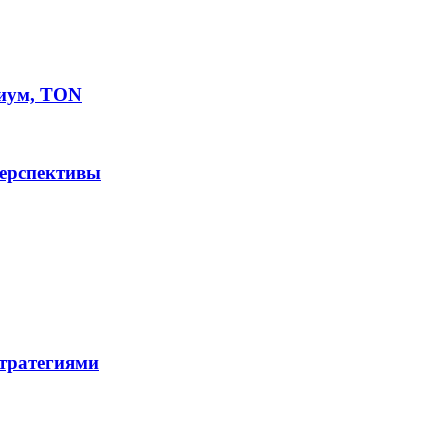
иум, TON
перспективы
стратегиями