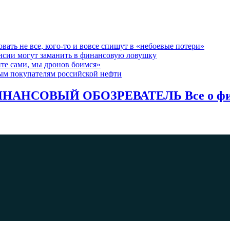
вать не все, кого-то и вовсе спишут в «небоевые потери»
ансии могут заманить в финансовую ловушку
те сами, мы дронов боимся»
ым покупателям российской нефти
НАНСОВЫЙ ОБОЗРЕВАТЕЛЬ Все о фина