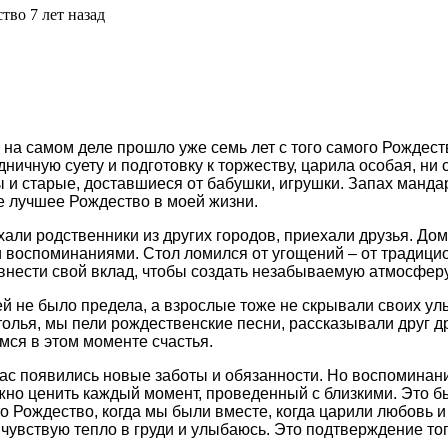
тво 7 лет назад
о на самом деле прошло уже семь лет с того самого Рождест
ничную суету и подготовку к торжеству, царила особая, ни
 и старые, доставшиеся от бабушки, игрушки. Запах манда
ое лучшее Рождество в моей жизни.
али родственники из других городов, приехали друзья. До
 воспоминаниями. Стол ломился от угощений – от традицио
внести свой вклад, чтобы создать незабываемую атмосферу
ей не было предела, а взрослые тоже не скрывали своих ул
толья, мы пели рождественские песни, рассказывали друг 
мся в этом моменте счастья.
 нас появились новые заботы и обязанности. Но воспомина
жно ценить каждый момент, проведенный с близкими. Это бы
о Рождество, когда мы были вместе, когда царили любовь и
я чувствую тепло в груди и улыбаюсь. Это подтверждение т