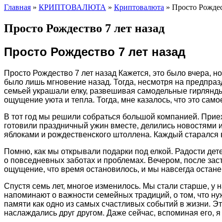
Главная
»
КРИПТОВАЛЮТА
»
Криптовалюта
»
Просто Рождес
Просто Рождество 7 лет назад
Просто Рождество 7 лет назад
Просто Рождество 7 лет назад Кажется, это было вчера, н
было лишь мгновение назад. Тогда, несмотря на предпразд
семьей украшали елку, развешивая самодельные гирлянды
ощущение уюта и тепла. Тогда, мне казалось, что это сам
В тот год мы решили собраться большой компанией. Приех
готовили праздничный ужин вместе, делились новостями и
яблоками и рождественского штоллена. Каждый старался 
Помню, как мы открывали подарки под елкой. Радости дет
о повседневных заботах и проблемах. Вечером, после зас
ощущение, что время остановилось, и мы навсегда остане
Спустя семь лет, многое изменилось. Мы стали старше, у
напоминают о важности семейных традиций, о том, что ну
памяти как одно из самых счастливых событий в жизни. Эт
наслаждались друг другом. Даже сейчас, вспоминая его, 