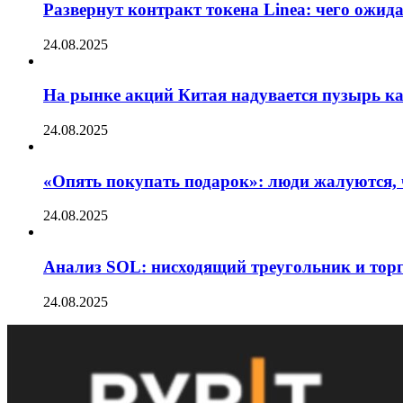
Развернут контракт токена Linea: чего ожид
24.08.2025
На рынке акций Китая надувается пузырь ка
24.08.2025
«Опять покупать подарок»: люди жалуются, 
24.08.2025
Анализ SOL: нисходящий треугольник и тор
24.08.2025