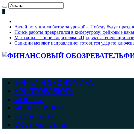
*
Алтай вступил «в битву за урожай». Победу будут праздно
Поиск работы превратился в киберугрозу: фейковые вак
Магазины — производителям: «Продукты теперь привози
Санкции меняют направление: готовится удар по ключев
ФИ
БАНКИ И ЭКОНОМИКА
КРИПТОВАЛЮТА
ФОРЕКС
ИНВЕСТИЦИИ
Карта сайта
Обратная связь