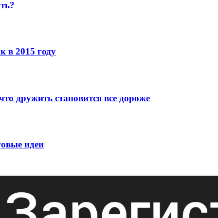
ать?
к в 2015 году
что дружить становится все дороже
говые идеи