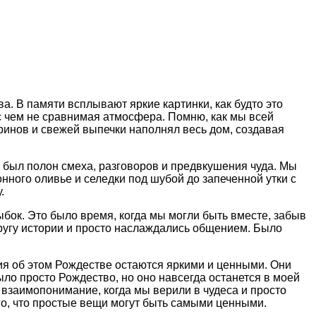
ва. В памяти всплывают яркие картинки, как будто это
 с чем не сравнимая атмосфера. Помню, как мы всей
ринов и свежей выпечки наполнял весь дом, создавая
м был полон смеха, разговоров и предвкушения чуда. Мы
нного оливье и селедки под шубой до запеченной утки с
.
ыбок. Это было время, когда мы могли быть вместе, забыв
другу истории и просто наслаждались общением. Было
ния об этом Рождестве остаются яркими и ценными. Они
ло просто Рождество, но оно навсегда останется в моей
 взаимопонимание, когда мы верили в чудеса и просто
ого, что простые вещи могут быть самыми ценными.