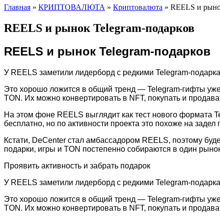
Главная
»
КРИПТОВАЛЮТА
»
Криптовалюта
»
REELS и рыно
REELS и рынок Telegram-подарков
REELS и рынок Telegram-подарков
У REELS заметили лидерборд с редкими Telegram-подарка
Это хорошо ложится в общий тренд — Telegram-гифты уж
TON. Их можно конвертировать в NFT, покупать и продават
На этом фоне REELS выглядит как тест нового формата T
бесплатно, но по активности проекта это похоже на задел
Кстати, DeCenter стал амбассадором REELS, поэтому буде
подарки, игры и TON постепенно собираются в один рынок
Проявить активность и забрать подарок
У REELS заметили лидерборд с редкими Telegram-подарка
Это хорошо ложится в общий тренд — Telegram-гифты уж
TON. Их можно конвертировать в NFT, покупать и продават