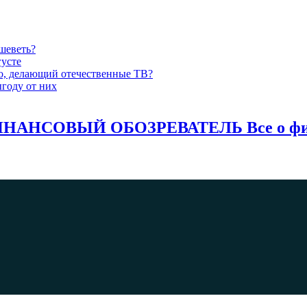
шеветь?
густе
-то, делающий отечественные ТВ?
году от них
НАНСОВЫЙ ОБОЗРЕВАТЕЛЬ Все о фина