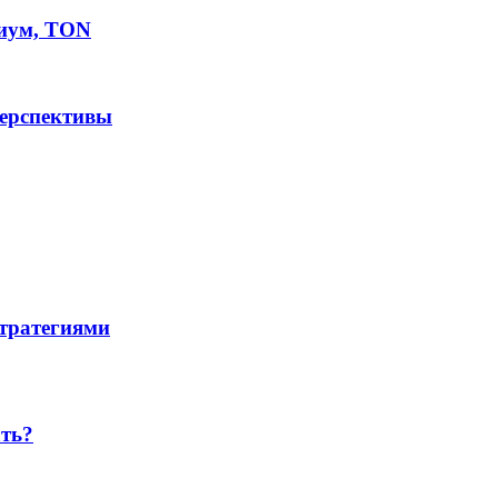
иум, TON
перспективы
стратегиями
ать?