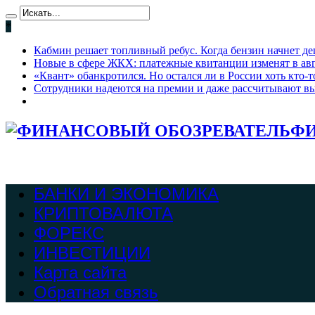
*
Кабмин решает топливный ребус. Когда бензин начнет де
Новые в сфере ЖКХ: платежные квитанции изменят в ав
«Квант» обанкротился. Но остался ли в России хоть кто
Сотрудники надеются на премии и даже рассчитывают вы
ФИ
БАНКИ И ЭКОНОМИКА
КРИПТОВАЛЮТА
ФОРЕКС
ИНВЕСТИЦИИ
Карта сайта
Обратная связь