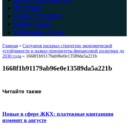
ФОРЕКС
ИНВЕСТИЦИИ
Карта сайта
Обратная связь
Главная
»
Силуанов раскрыл стратегию экономической
устойчивости и назвал приоритеты финансовой политики до
2030 года
»
1668f1b91179ab96e0e13589da5a221b
1668f1b91179ab96e0e13589da5a221b
Читайте также
Новые в сфере ЖКХ: платежные квитанции
изменят в августе