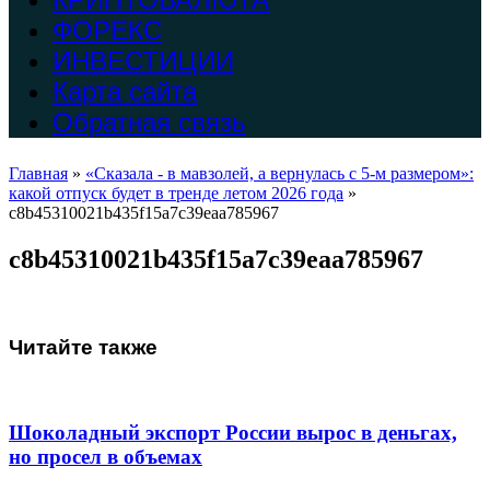
ФОРЕКС
ИНВЕСТИЦИИ
Карта сайта
Обратная связь
Главная
»
«Сказала - в мавзолей, а вернулась с 5-м размером»:
какой отпуск будет в тренде летом 2026 года
»
c8b45310021b435f15a7c39eaa785967
c8b45310021b435f15a7c39eaa785967
Читайте также
Шоколадный экспорт России вырос в деньгах,
но просел в объемах