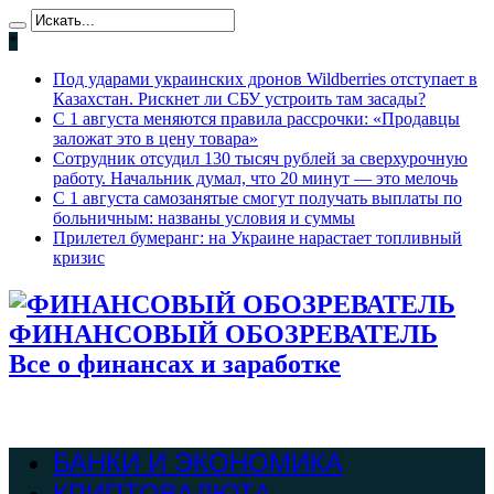
*
Под ударами украинских дронов Wildberries отступает в
Казахстан. Рискнет ли СБУ устроить там засады?
С 1 августа меняются правила рассрочки: «Продавцы
заложат это в цену товара»
Сотрудник отсудил 130 тысяч рублей за сверхурочную
работу. Начальник думал, что 20 минут — это мелочь
С 1 августа самозанятые смогут получать выплаты по
больничным: названы условия и суммы
Прилетел бумеранг: на Украине нарастает топливный
кризис
ФИНАНСОВЫЙ ОБОЗРЕВАТЕЛЬ
Все о финансах и заработке
БАНКИ И ЭКОНОМИКА
КРИПТОВАЛЮТА