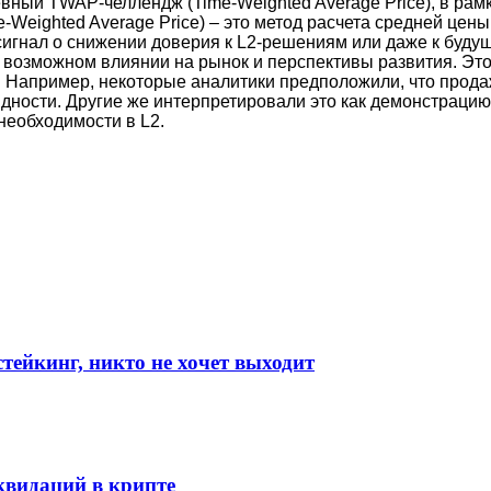
вный TWAP-челлендж (Time-Weighted Average Price), в рамк
-Weighted Average Price) – это метод расчета средней це
сигнал о снижении доверия к L2-решениям или даже к буду
о возможном влиянии на рынок и перспективы развития. Э
. Например, некоторые аналитики предположили, что прод
дности. Другие же интерпретировали это как демонстрацию 
 необходимости в L2.
стейкинг, никто не хочет выходит
видаций в крипте