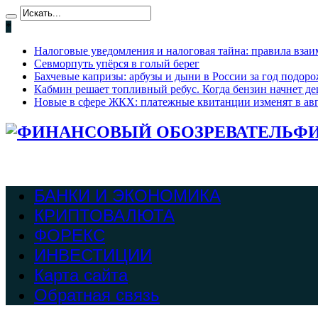
*
Налоговые уведомления и налоговая тайна: правила взаи
Севморпуть упёрся в голый берег
Бахчевые капризы: арбузы и дыни в России за год подоро
Кабмин решает топливный ребус. Когда бензин начнет де
Новые в сфере ЖКХ: платежные квитанции изменят в ав
ФИ
БАНКИ И ЭКОНОМИКА
КРИПТОВАЛЮТА
ФОРЕКС
ИНВЕСТИЦИИ
Карта сайта
Обратная связь