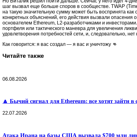
Но Виталик решил пойти дальше. Сейчас у него идет 4-дне
шаг вызвал еще больше споров в сообществе. TWAP (Time
на такую значительную сумму может быть воспринята как 
конкретных объяснений, его действия вызвали опасения 
основателем Ethereum, L2-разработчиками и инвесторами
портфеля или тактического маневра для увеличения ликви
удовлетворения потребностей сети, и, следовательно, нет
Как говорится: я вас создал — я вас и уничтожу 👊
Читайте также
06.08.2026
🔼 Бычий сигнал для Ethereum: все хотят зайти в 
22.07.2026
Атака Ирана на базы США вызвала $700 млн лик