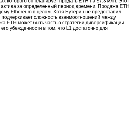
ах которого он планирует продать ETH на $7,3 млн. Этот
ны актива за определенный период времени. Продажа ETH
щему Ethereum в целом. Хотя Бутерин не предоставил
то подчеркивает сложность взаимоотношений между
ажа ETH может быть частью стратегии диверсификации
его убежденности в том, что L1 достаточно для