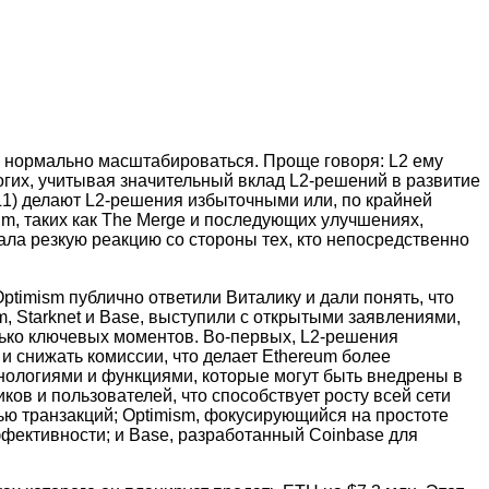
ен нормально масштабироваться. Проще говоря: L2 ему
огих, учитывая значительный вклад L2-решений в развитие
L1) делают L2-решения избыточными или, по крайней
m, таких как The Merge и последующих улучшениях,
ла резкую реакцию со стороны тех, кто непосредственно
Optimism публично ответили Виталику и дали понять, что
sm, Starknet и Base, выступили с открытыми заявлениями,
лько ключевых моментов. Во-первых, L2-решения
 снижать комиссии, что делает Ethereum более
нологиями и функциями, которые могут быть внедрены в
ков и пользователей, что способствует росту всей сети
ью транзакций; Optimism, фокусирующийся на простоте
фективности; и Base, разработанный Coinbase для