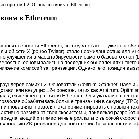
ин против L2: Огонь по своим в Ethereum
своим в Ethereum
риносят ценности Ethereum, потому что сам L1 уже способ
ьной сети X (ранее Twitter), стало неожиданностью для мн
что улучшения в масштабируемости самого базового слоя (
вероятно, основывались на последних обновлениях Ethereu
жение комиссий за транзакции. Однако, его позиция вызва
аундеров самих L2. Основатели Arbitrum, Starknet, Base и 
ставители ведущих L2-проектов, таких как Arbitrum, Optimi
для дальнейшего развития Ethereum. Они указали на неско
зволяя обрабатывать больше транзакций в секунду (TPS) и
ют инновациям, позволяя экспериментировать с новыми тех
 активно развивают свои экосистемы, привлекая разработчи
m, предлагающий оптимистичные роллапы с высокой скорост
 технологию ZK-роллапов для повышения безопасности и эф