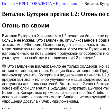
Главная
»
КРИПТОВАЛЮТА
»
Криптовалюта
»
Виталик Бутер
Виталик Бутерин против L2: Огонь по 
Огонь по своим
Виталик Бутерин в X заявил, что L2-решения больше не п
больше не нужны. Это заявление, опубликованное в социал
экосистемы Ethereum. Основная идея заключалась в том, 
мере, значительно менее важными. Аргументы Бутерина, 
направленных на повышение пропускной способности и сни
участвует в разработке и продвижении L2-решений.
😠 Это заявление взбудоражило не только холдеров, но и ф
он, мягко говоря, не прав. Реакция была мгновенной. Пред
парируя аргументы Бутерина и подчеркивая важность L2 
предлагают значительное улучшение масштабируемости, по
доступным для пользователей. Во-вторых, L2 способству
основной слой Ethereum в будущем. В-третьих, L2-проекты
Ethereum. Конкретные примеры включают в себя: Arbitru
использования и совместимости; Starknet, использующий
упрощения доступа к Web3-приложениям.