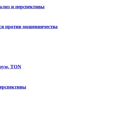
нализ и перспективы
ся против мошенничества
иум, TON
перспективы