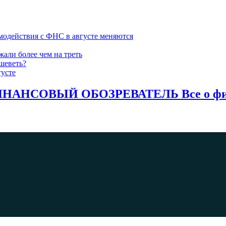
модействия с ФНС в августе меняются
жали более чем на треть
шеветь?
густе
НАНСОВЫЙ ОБОЗРЕВАТЕЛЬ Все о фина