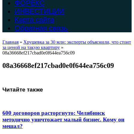
ФОРЕКС
ИНВЕСТИЦИИ
Карта сайта
Обратная связь
Главная
»
Хрущевка за 30 млн: эксперты объяснили, что стоит
за ценой на такую квартиру
»
08a36668ef217cbad0e0f644ea756c09
08a36668ef217cbad0e0f644ea756c09
Читайте также
600 договоров расторгнуто: Челябинск
методично уничтожает малый бизнес. Кому он
мешал?