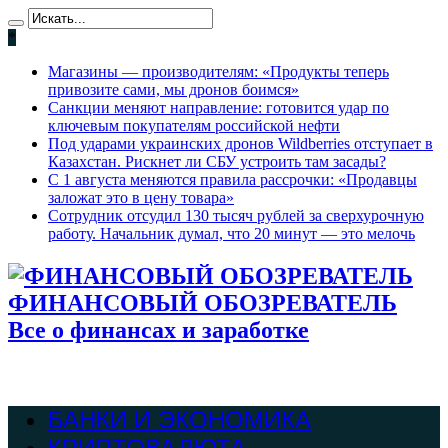
*
Магазины — производителям: «Продукты теперь
привозите сами, мы дронов боимся»
Санкции меняют направление: готовится удар по
ключевым покупателям российской нефти
Под ударами украинских дронов Wildberries отступает в
Казахстан. Рискнет ли СБУ устроить там засады?
С 1 августа меняются правила рассрочки: «Продавцы
заложат это в цену товара»
Сотрудник отсудил 130 тысяч рублей за сверхурочную
работу. Начальник думал, что 20 минут — это мелочь
ФИНАНСОВЫЙ ОБОЗРЕВАТЕЛЬ
Все о финансах и заработке
БАНКИ И ЭКОНОМИКА
КРИПТОВАЛЮТА