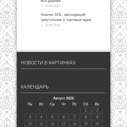
все дороже
24.08.2025
Анализ SOL: нисходящий
треугольник и торговые идеи
24.08.2025
НОВОСТИ В КАРТИНКАХ
КАЛЕНДАРЬ
Август 2026
Пн
Вт
Ср
Чт
Пт
Сб
Вс
1
2
3
4
5
6
7
8
9
10
11
12
13
14
15
16