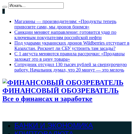
*
Магазины — производителям: «Продукты теперь
привозите сами, мы дронов боимся»
Санкции меняют направление: готовится удар по
ключевым покупателям российской нефти
Под ударами украинских дронов Wildberries отступает в
Казахстан. Рискнет ли СБУ устроить там засады?
С 1 августа меняются правила рассрочки: «Продавцы
заложат это в цену товара»
Сотрудник отсудил 130 тысяч рублей за сверхурочную
работу. Начальник думал, что 20 минут — это мелочь
ФИНАНСОВЫЙ ОБОЗРЕВАТЕЛЬ
Все о финансах и заработке
БАНКИ И ЭКОНОМИКА
КРИПТОВАЛЮТА