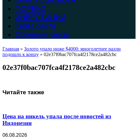
ФОРЕКС
ИНВЕСТИЦИИ
Карта сайта
Обратная связь
Главная
»
Золото упало ниже $4000: многолетнее ралли
подошло к концу
»
02e37f0bac707fca4f2178ce2a482cbc
02e37f0bac707fca4f2178ce2a482cbc
Читайте также
Цена на никель упала после новостей из
Индонезии
06.08.2026