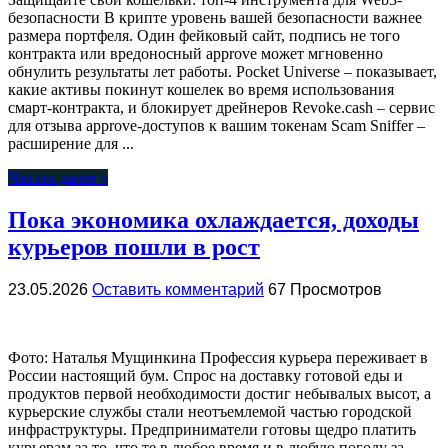
безопасности В крипте уровень вашей безопасности важнее
размера портфеля. Один фейковый сайт, подпись не того
контракта или вредоносный approve может мгновенно
обнулить результаты лет работы. Pocket Universe – показывает,
какие активы покинут кошелек во время использования
смарт-контракта, и блокирует дрейнеров Revoke.cash – сервис
для отзыва approve-доступов к вашим токенам Scam Sniffer –
расширение для ...
Читать далее »
Пока экономика охлаждается, доходы
курьеров пошли в рост
23.05.2026
Оставить комментарий
67 Просмотров
Фото: Наталья Мущинкина Профессия курьера переживает в
России настоящий бум. Спрос на доставку готовой еды и
продуктов первой необходимости достиг небывалых высот, а
курьерские службы стали неотъемлемой частью городской
инфраструктуры. Предприниматели готовы щедро платить
курьерам за то, что те в любое время и в любую погоду за