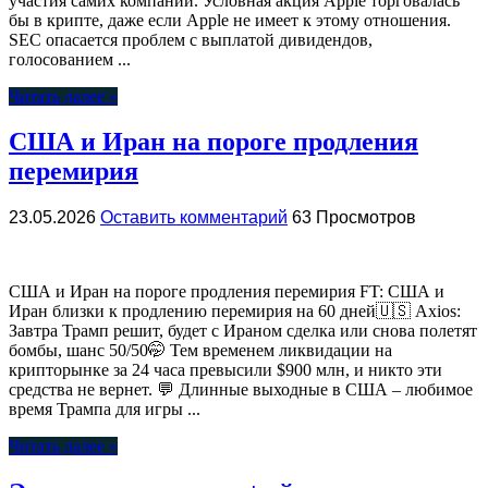
участия самих компаний. Условная акция Apple торговалась
бы в крипте, даже если Apple не имеет к этому отношения.
SEC опасается проблем с выплатой дивидендов,
голосованием ...
Читать далее »
США и Иран на пороге продления
перемирия
23.05.2026
Оставить комментарий
63 Просмотров
США и Иран на пороге продления перемирия FT: США и
Иран близки к продлению перемирия на 60 дней🇺🇸 Axios:
Завтра Трамп решит, будет с Ираном сделка или снова полетят
бомбы, шанс 50/50🤭 Тем временем ликвидации на
крипторынке за 24 часа превысили $900 млн, и никто эти
средства не вернет. 💬 Длинные выходные в США – любимое
время Трампа для игры ...
Читать далее »