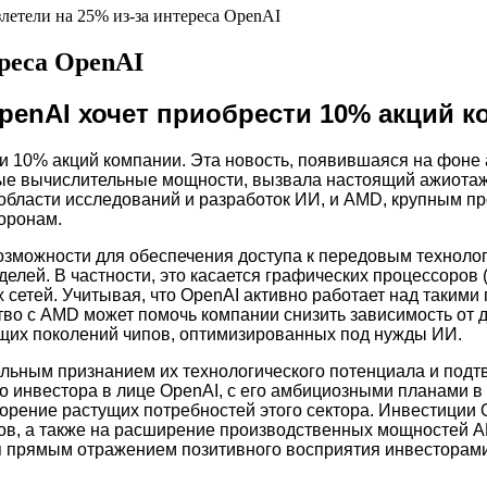
етели на 25% из-за интереса OpenAI
реса OpenAI
penAI хочет приобрести 10% акций 
и 10% акций компании. Эта новость, появившаяся на фоне
ые вычислительные мощности, вызвала настоящий ажиотаж 
 области исследований и разработок ИИ, и AMD, крупным п
оронам.
озможности для обеспечения доступа к передовым технол
лей. В частности, это касается графических процессоров 
сетей. Учитывая, что OpenAI активно работает над такими 
тво с AMD может помочь компании снизить зависимость от 
дущих поколений чипов, оптимизированных под нужды ИИ.
ельным признанием их технологического потенциала и подт
го инвестора в лице OpenAI, с его амбициозными планами в
ворение растущих потребностей этого сектора. Инвестиции
в, а также на расширение производственных мощностей AM
ся прямым отражением позитивного восприятия инвесторами