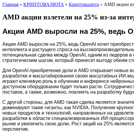
Главная
»
КРИПТОВАЛЮТА
»
Криптовалюта
»
AMD акции взл
AMD акции взлетели на 25% из-за инте
Акции AMD выросли на 25%, ведь O
Акции AMD выросли на 25%, ведь OpenAI хочет приобрест
интеллекта и растущего спроса на высокопроизводительн
потенциальная сделка между OpenAI, одним из лидеров в
стратегическим шагом, который принесет выгоду обеим ст
Для OpenAI приобретение доли в AMD открывает новые в
разработки и масштабирования своих масштабных ИИ-моде
играют ключевую роль в обучении и инференсе нейронных 
доступном оборудовании будет только расти. Сотрудничес
поставок, а также, возможно, повлиять на разработку бу
С другой стороны, для AMD такая сделка является значит
доминируют такие гиганты, как NVIDIA. Получение крупно
новых продуктов и технологий, направленных на удовлет
разработки в области специализированных ИИ-процессоро
рынке и увеличить свою долю. Рост акций на 25% являет
перспектив.