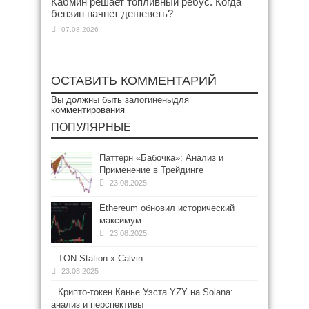
Кабмин решает топливный ребус. Когда
бензин начнет дешеветь?
07.08.2026
ОСТАВИТЬ КОММЕНТАРИЙ
Вы должны быть
залогинены
для
комментирования
ПОПУЛЯРНЫЕ
Паттерн «Бабочка»: Анализ и
Применение в Трейдинге
23.08.2025
Ethereum обновил исторический
максимум
23.08.2025
TON Station x Calvin
23.08.2025
Крипто-токен Канье Уэста YZY на Solana:
анализ и перспективы