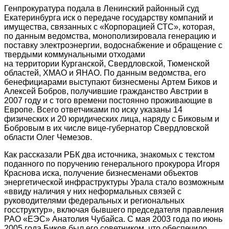
Генпрокуратура подала в Ленинский районный суд
Екатеринбурга иск о передаче государству компаний и
имущества, связанных с «Корпорацией СТС», которая,
по данным ведомства, монополизировала генерацию и
поставку электроэнергии, водоснабжение и обращение с
твердыми коммунальными отходами
на территории Курганской, Свердловской, Тюменской
областей, ХМАО и ЯНАО. По данным ведомства, его
бенефициарами выступают бизнесмены Артем Биков и
Алексей Бобров, получившие гражданство Австрии в
2007 году и с того времени постоянно проживающие в
Европе. Всего ответчиками по иску указаны 14
физических и 20 юридических лица, наряду с Биковым и
Бобровым в их числе вице-губернатор Свердловской
области Олег Чемезов.
Как рассказали РБК два источника, знакомых с текстом
поданного по поручению генерального прокурора Игоря
Краснова иска, получение бизнесменами объектов
энергетической инфраструктуры Урала стало возможным
«ввиду наличия у них неформальных связей с
руководителями федеральных и региональных
госструктур», включая бывшего председателя правления
РАО «ЕЭС» Анатолия Чубайса. С мая 2003 года по июнь
2005 года Биков был его советником, что обеспечило