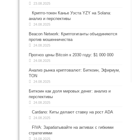
23.08.2025
Крипто-токен Канье Уэста YZY на Solana:
анализ и перспективы
24.08.2025
Beacon Network: Криптогиганты объединяются
против мошенничества
24.08.2025
Прогноз цены Bitcoin к 2030 году: $1 000 000
24.08.2025
Анализ рынка криптовалют: Биткоин, Эфириум,
TON
24.08.2025
Биткоин как доля мировых денег: анализ и
перспективы
24.08.2025
Cardano: Киты делают ставку на рост ADA
24.08.2025
FIVA: Зарабатывайте на активах с гибкими
стратегиями
24.08.2025