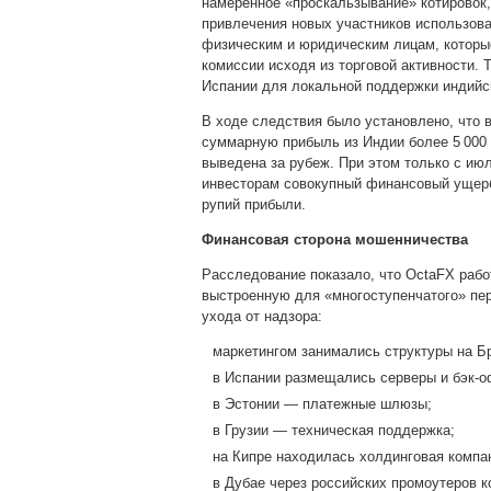
намеренное «проскальзывание» котировок,
привлечения новых участников использов
физическим и юридическим лицам, которы
комиссии исходя из торговой активности.
Испании для локальной поддержки индийс
В ходе следствия было установлено, что в
суммарную прибыль из Индии более 5 000 
выведена за рубеж. При этом только с ию
инвесторам совокупный финансовый ущерб 
рупий прибыли.
Финансовая сторона мошенничества
Расследование показало, что OctaFX раб
выстроенную для «многоступенчатого» пе
ухода от надзора:
маркетингом занимались структуры на Бр
в Испании размещались серверы и бэк‑о
в Эстонии — платежные шлюзы;
в Грузии — техническая поддержка;
на Кипре находилась холдинговая компа
в Дубае через российских промоутеров к