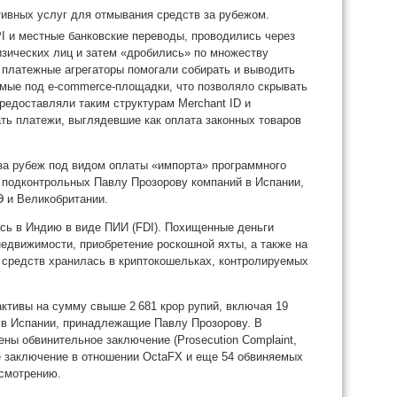
ивных услуг для отмывания средств за рубежом.
I и местные банковские переводы, проводились через
зических лиц и затем «дробились» по множеству
 платежные агрегаторы помогали собирать и выводить
емые под e‑commerce‑площадки, что позволяло скрывать
редоставляли таким структурам Merchant ID и
ть платежи, выглядевшие как оплата законных товаров
за рубеж под видом оплаты «импорта» программного
 подконтрольных Павлу Прозорову компаний в Испании,
Э и Великобритании.
сь в Индию в виде ПИИ (FDI). Похищенные деньги
недвижимости, приобретение роскошной яхты, а также на
средств хранилась в криптокошельках, контролируемых
ктивы на сумму свыше 2 681 крор рупий, включая 19
 в Испании, принадлежащие Павлу Прозорову. В
ы обвинительное заключение (Prosecution Complaint,
е заключение в отношении OctaFX и еще 54 обвиняемых
ссмотрению.