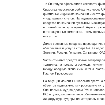
в Сингапуре оформлялся «экспорт» фикт
Средства инвесторов собирались через UP
фиктивные индийские компании и счета фи
«подставных» счетов. Нелицензированные
средства на компании‑пустышки, маскиру
истинный характер операций. Агрегаторы п
интеграционные комплекты, чтобы принима
или услуг.
Далее собранные средства переводились 
обеспечения и услуг в сфере R&D в адрес
Эстонии, России, Гонконге, Сингапуре, ОА
Часть отмытых средств позже возвращала
тратились на предметы роскоши, покупку 
международную экспансию OctaFX. Часть 
Павлом Прозоровым.
На текущий момент ED наложил арест на а
объектов недвижимости и роскошную яхту
Специальный суд по делам PMLA направлен
PC) и одно дополнительное обвинительно
лиц/структур; суд принял материалы к ра