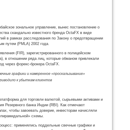
байское зональное управление, вынес постановление о
ства скандально известного бренда OctaFX в виде
упий в рамках расследования по Закону о предотвращении
ым путем (PMLA) 2002 года.
явления (FIR), зарегистрированного в полицейском
), в отношении ряда лиц, которые обманом привлекали
од через форекс‑брокера OctaFX.
вечные графики и намеренное «проскальзывание»
приводило к убыткам клиентов
‑платформа для торговли валютой, сырьевыми активами и
ия Резервного банка Индии (RBI). Как отмечают
апах, чтобы завоевать доверие, инвесторам начисляли
«пирамидальной» схемы.
роцесс: применялись поддельные свечные графики и