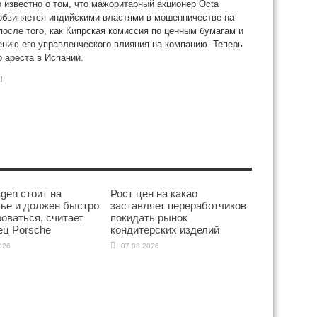
о известно о том, что мажоритарный акционер Octa
 обвиняется индийскими властями в мошенничестве на
после того, как Кипрская комиссия по ценным бумагам и
нию его управленческого влияния на компанию. Теперь
о ареста в Испании.
!
gen стоит на
Рост цен на какао
тье и должен быстро
заставляет переработчиков
оваться, считает
покидать рынок
ец Porsche
кондитерских изделий
026
07.08.2026