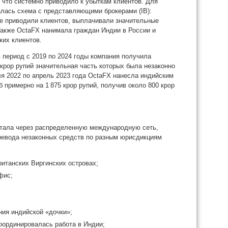
 что системно приводило к убыткам клиентов. Для
алась схема с представляющими брокерами (IB):
е приводили клиентов, выплачивали значительные
 Также OctaFX нанимала граждан Индии в России и
ких клиентов.
 период с 2019 по 2024 годы компания получила
крор рупий значительная часть которых была незаконно
ля 2022 по апрель 2023 года OctaFX нанесла индийским
примерно на 1 875 крор рупий, получив около 800 крор
отала через распределенную международную сеть,
ревода незаконных средств по разным юрисдикциям
итанских Виргинских островах;
фис;
ния индийской «дочки»;
оординировалась работа в Индии;