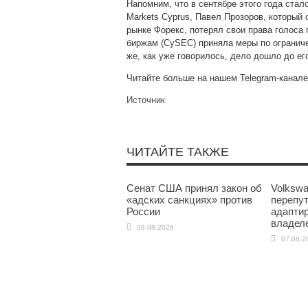
Напомним, что в сентябре этого года стал
Markets Cyprus, Павел Прозоров, который
рынке Форекс, потерял свои права голоса 
биржам (CySEC) приняла меры по ограниче
же, как уже говорилось, дело дошло до ег
Читайте больше на нашем Telegram-канале
Источник
ЧИТАЙТЕ ТАКЖЕ
Сенат США принял закон об
Volkswa
«адских санкциях» против
перепу
России
адаптир
владел
08.08.2026
07.08.2