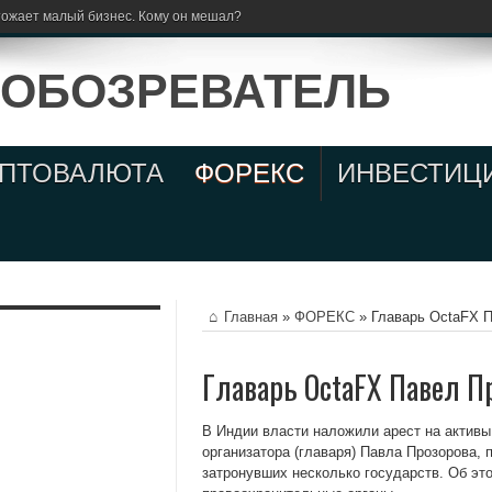
тожает малый бизнес. Кому он мешал?
ИПТОВАЛЮТА
ФОРЕКС
ИНВЕСТИЦ
Главная
»
ФОРЕКС
»
Главарь OctaFX П
Главарь OctaFX Павел П
В Индии власти наложили арест на активы
организатора (главаря) Павла Прозорова, 
затронувших несколько государств. Об э