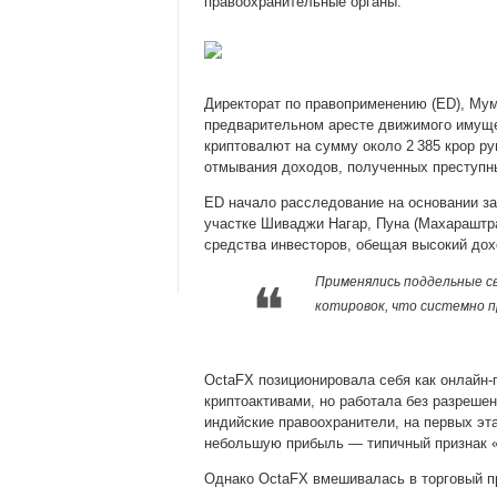
правоохранительные органы.
Директорат по правоприменению (ED), Мум
предварительном аресте движимого имуще
криптовалют на сумму около 2 385 крор р
отмывания доходов, полученных преступн
ED начало расследование на основании за
участке Шиваджи Нагар, Пуна (Махараштра
средства инвесторов, обещая высокий дох
Применялись поддельные с
котировок, что системно 
OctaFX позиционировала себя как онлайн
криптоактивами, но работала без разрешен
индийские правоохранители, на первых эт
небольшую прибыль — типичный признак 
Однако OctaFX вмешивалась в торговый п