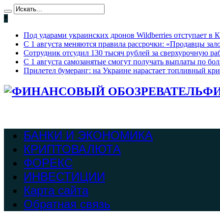
*
Под ударами украинских дронов Wildberries отступает в К
С 1 августа меняются правила рассрочки: «Продавцы зало
Сотрудник отсудил 130 тысяч рублей за сверхурочную раб
С 1 августа самозанятые смогут получать выплаты по бо
Прилетел бумеранг: на Украине нарастает топливный кри
ФИ
БАНКИ И ЭКОНОМИКА
КРИПТОВАЛЮТА
ФОРЕКС
ИНВЕСТИЦИИ
Карта сайта
Обратная связь