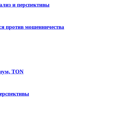
нализ и перспективы
ся против мошенничества
иум, TON
перспективы