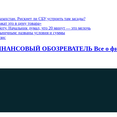
азахстан. Рискнет ли СБУ устроить там засады?
жат это в цену товара»
оту. Начальник думал, что 20 минут — это мелочь
льничным: названы условия и суммы
зис
НАНСОВЫЙ ОБОЗРЕВАТЕЛЬ Все о фина