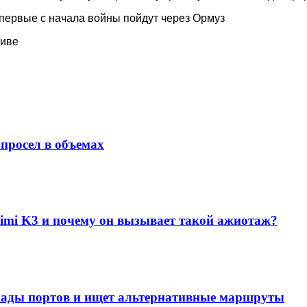
впервые с начала войны пойдут через Ормуз
ливе
просел в объемах
imi K3 и почему он вызывает такой ажиотаж?
окады портов и ищет альтернативные маршруты