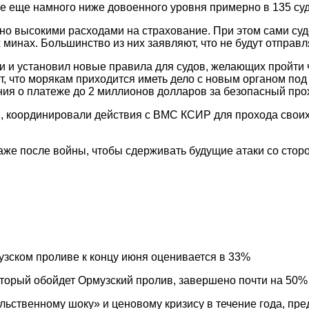
е еще намного ниже довоенного уровня примерно в 135 суд
о высокими расходами на страхование. При этом сами су
 минах. Большинство из них заявляют, что не будут отправл
 и установил новые правила для судов, желающих пройти 
ет, что морякам приходится иметь дело с новым органом под 
ния о платеже до 2 миллионов долларов за безопасный про
я, координировали действия с ВМС КСИР для прохода своих 
даже после войны, чтобы сдерживать будущие атаки со сто
узском проливе к концу июня оценивается в 33%
оторый обойдет Ормузский пролив, завершено почти на 50%
льственному шоку» и ценовому кризису в течение года, пр