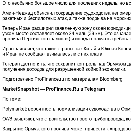
Это необычно большое число для последних недель, но вс
Амин-Неджад объяснил сокращение судоходства непомерн
ракетных и беспилотных атак, а также подрыва на морских
Теперь Иран расширил заявленную зону своей юрисдикции
узком месте составляет около 24 миль (39 км). Это означа
пролива Персидского залива») и иногда получать требова
Иран заявляет, что такие страны, как Китай и Южная Коре
и Иран не сообщал, взималась ли с них плата.
Тегеран дал понять, что сохранит контроль над Ормузом 
получения доходов для разрушенной войной экономики.
Подготовлено ProFinance.ru по материалам Bloomberg
MarketSnapshot — ProFinance.Ru в Telegram
По теме:
Polymarket: вероятность нормализации судоходства в Орм
ОАЭ заявляют, что строительство нового трубопровода, к
Закрытие Ормузского пролива может привести к «продово