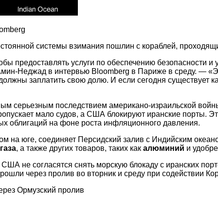
oomberg
стоянной системы взимания пошлин с кораблей, проходящи
обы предоставлять услуги по обеспечению безопасности и
ин-Неджад в интервью Bloomberg в Париже в среду. — «Это
е должны заплатить свою долю. И если сегодня существует 
ым серьезным последствием американо-израильской войны
ропускает мало судов, а США блокируют иранские порты. Эт
ых облигаций на фоне роста инфляционного давления.
 на юге, соединяет Персидский залив с Индийским океано
газа
, а также других товаров, таких как
алюминий
и удобре
 США не согласятся снять морскую блокаду с иранских порт
 прошли через пролив во вторник и среду при содействии К