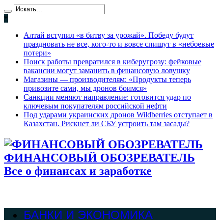
*
Алтай вступил «в битву за урожай». Победу будут
праздновать не все, кого-то и вовсе спишут в «небоевые
потери»
Поиск работы превратился в киберугрозу: фейковые
вакансии могут заманить в финансовую ловушку
Магазины — производителям: «Продукты теперь
привозите сами, мы дронов боимся»
Санкции меняют направление: готовится удар по
ключевым покупателям российской нефти
Под ударами украинских дронов Wildberries отступает в
Казахстан. Рискнет ли СБУ устроить там засады?
ФИНАНСОВЫЙ ОБОЗРЕВАТЕЛЬ
Все о финансах и заработке
БАНКИ И ЭКОНОМИКА