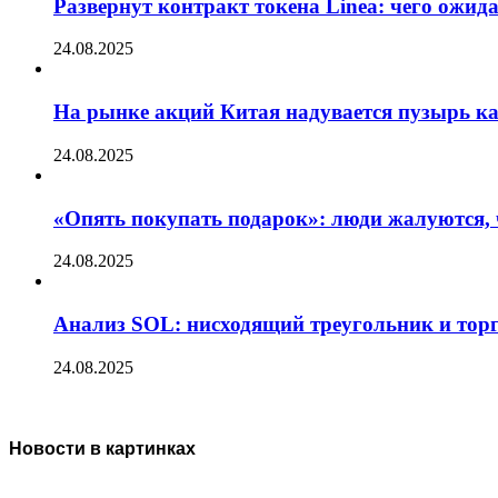
Развернут контракт токена Linea: чего ожид
24.08.2025
На рынке акций Китая надувается пузырь ка
24.08.2025
«Опять покупать подарок»: люди жалуются, 
24.08.2025
Анализ SOL: нисходящий треугольник и тор
24.08.2025
Новости в картинках