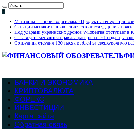
*
Магазины — производителям: «Продукты теперь привози
Санкции меняют направление: готовится удар по ключев
Под ударами украинских дронов Wildberries отступает в К
С 1 августа меняются правила рассрочки: «Продавцы зало
Сотрудник отсудил 130 тысяч рублей за сверхурочную раб
ФИ
БАНКИ И ЭКОНОМИКА
КРИПТОВАЛЮТА
ФОРЕКС
ИНВЕСТИЦИИ
Карта сайта
Обратная связь