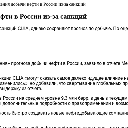
ния добычи нефти в России из-за санкций
ти в России из-за санкций
санкций США, однако сохраняют прогноз по добыче. По оце
ия» прогноза добычи нефти в России, заявило в отчете Ме
нкции США «могут оказать самое далеко идущее влияние на
изменились», но добавили, что свертывание глобальных п
выдержку из отчета.
России на среднем уровне 9,3 млн барр. в день в текущем 
стны дополнительные подробности о правоприменении и возм
обность быстро создавать новые нефтедобывающие компании
4 млн барр. сырой нефти и нефтепродуктов в день, что нен