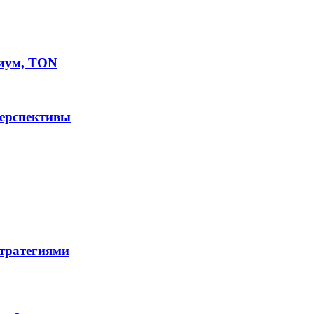
иум, TON
перспективы
стратегиями