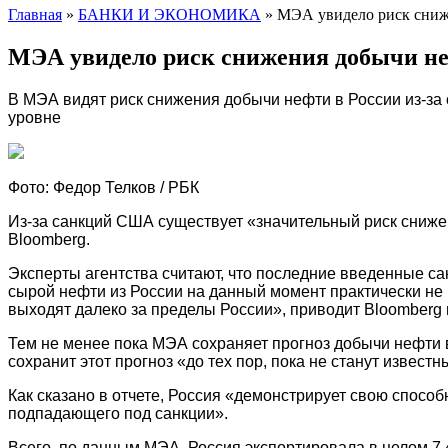
Главная
»
БАНКИ И ЭКОНОМИКА
»
МЭА увидело риск сниже
МЭА увидело риск снижения добычи неф
В МЭА видят риск снижения добычи нефти в России из-за 
уровне
Фото: Федор Телков / РБК
Из-за санкций США существует «значительный риск снижен
Bloomberg.
Эксперты агентства считают, что последние введенные са
сырой нефти из России на данный момент практически не 
выходят далеко за пределы России», приводит Bloomberg 
Тем не менее пока МЭА сохраняет прогноз добычи нефти в 
сохранит этот прогноз «до тех пор, пока не станут изве
Как сказано в отчете, Россия «демонстрирует свою спос
подпадающего под санкции».
Всего, по данным МЭА, Россия экспортировала в целом 7,