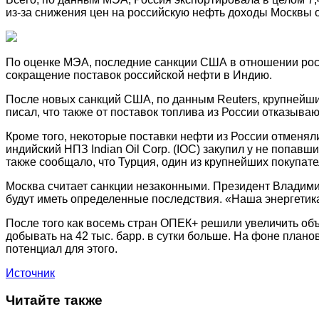
из-за снижения цен на российскую нефть доходы Москвы о
По оценке МЭА, последние санкции США в отношении росс
сокращение поставок российской нефти в Индию.
После новых санкций США, по данным Reuters, крупнейши
писал, что также от поставок топлива из России отказыва
Кроме того, некоторые поставки нефти из России отменя
индийский НПЗ Indian Oil Corp. (IOC) закупил у не попав
также сообщало, что Турция, один из крупнейших покупате
Москва считает санкции незаконными. Президент Владимир 
будут иметь определенные последствия. «Наша энергетика
После того как восемь стран ОПЕК+ решили увеличить объе
добывать на 42 тыс. барр. в сутки больше. На фоне плано
потенциал для этого.
Источник
Читайте также