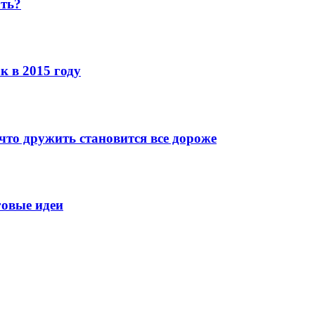
ать?
к в 2015 году
что дружить становится все дороже
говые идеи