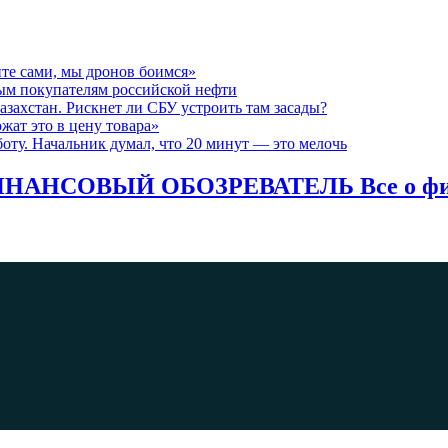
те сами, мы дронов боимся»
ым покупателям российской нефти
азахстан. Рискнет ли СБУ устроить там засады?
жат это в цену товара»
оту. Начальник думал, что 20 минут — это мелочь
НАНСОВЫЙ ОБОЗРЕВАТЕЛЬ Все о фина