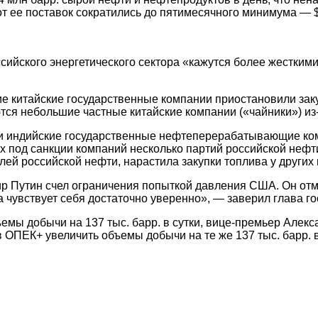
т ее поставок сократились до пятимесячного минимума — $
ийского энергетического сектора «кажутся более жесткими
е китайские государственные компании приостановили заку
ются небольшие частные китайские компании («чайники») из
ли индийские государственные нефтеперерабатывающие ком
ших под санкции компаний несколько партий российской нефт
лей российской нефти, нарастила закупки топлива у других
Путин счел ограничения попыткой давления США. Он отметил
 чувствует себя достаточно уверенно», — заверил глава го
мы добычи на 137 тыс. барр. в сутки, вице-премьер Алекса
в ОПЕК+ увеличить объемы добычи на те же 137 тыс. барр. в 