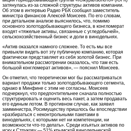
затянулась из-за сложной структуры активов компании.
Об этом в интервью Радио РБК сообщил заместитель
министра финансов Алексей Моисеев. По его словам,
при детальном анализе выяснилось, что, помимо
основного золотодобывающего бизнеса, в конгломерат
входят «тяжелые активы, связанные с угледобычей»,
сельскохозяйственный бизнес и доли в винодельнях.
«Актив оказался намного сложнее. То есть мы все
привыкли видеть вот эту публичную компанию, которая
фактически представляет из себя золотой бизнес. При
внимательном рассмотрении оказалось, что там есть
большой конгломерат активов», — пояснил Моисеев.
Он отметил, что теоретически мог бы рассматриваться
вариант продажи только золотодобывающего сегмента,
однако в Минфине с этим не согласны. Моисеев
подчеркнул, что предпочтительнее сначала полностью
структурировать и оценить весь пакет, а затем продавать
его единым лотом. В противном случае, как заявил
замминистра, Росимуществу пришлось бы впоследствии
«разбираться с неконтрольными пакетами в
винодельнях, с которыми нет ни компетенции, ни
возможности что-то делать». Среди изъятых активов по
иску к Струкову — 51% крымской винодельческой