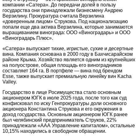
компании «Сатера». До передачи долей в пользу
государства они принадлежали бизнесмену Андрею
Верзилину. Прокуратура считала Верзилина
«доверенным лицом» Струкова. Под национализацию
попали еще два актива Верзилина, которые занимаются
выращиванием винограда: ООО «Виноградарь» и ООО
«Виноградарь Плюс».
«Сатера» выпускает тихие, игристые, сухие и десертные
вина. Компания основана в 2000 году в Бахчисарайском
районе Крыма. Хозяйство является одним из крупнейших
на полуострове, общая площадь его виноградников
составляет 164 га. В портфеле — вина под брендом
Esse, также выпускает премиальную линейку вин Kacha
Valley.
Государство в лице Росимущества стало основным
акционером ЮГК в июле 2025 года, после того как суд
конфисковал по иску Генпрокуратуры доли основного
акционера Константина Струкова и его окружения в
доход государства. Основным акционером ЮГК ранее
был челябинский предприниматель Струков, 22%
принадлежали «ААА Управление капиталом», остальные
10,15% находились в свободном обращении.